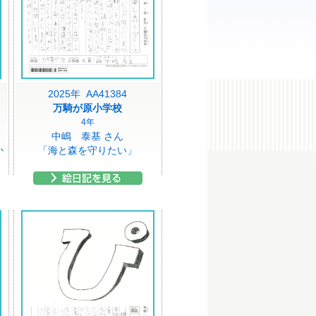
2025年 AA41384
万騎が原小学校
4年
中嶋 泰基 さん
か
「海と森を守りたい」