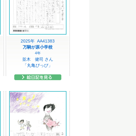
2025年 AA41383
万騎が原小学校
4年
並木 健司 さん
「丸亀ぴっぴ」