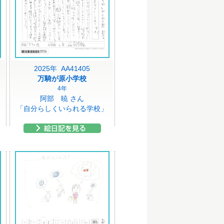
2025年 AA41405
万騎が原小学校
4年
阿部 暁 さん
「自分らしくいられる学校」