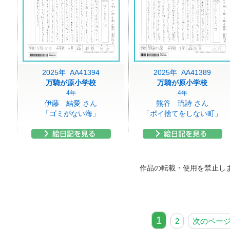
2025年 AA41394
2025年 AA41389
万騎が原小学校
万騎が原小学校
4年
4年
伊藤 結愛 さん
熊谷 琉詩 さん
「ゴミがない海」
「ポイ捨てをしない町」
作品の転載・使用を禁止し
1
2
次のペー