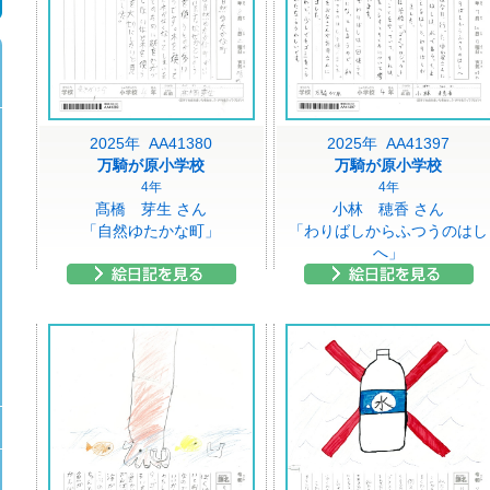
2025年 AA41380
2025年 AA41397
万騎が原小学校
万騎が原小学校
4年
4年
髙橋 芽生 さん
小林 穂香 さん
「自然ゆたかな町」
「わりばしからふつうのはし
へ」