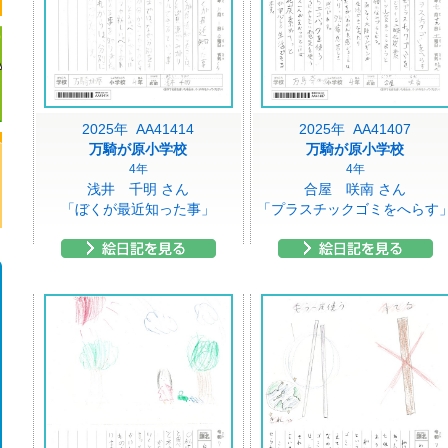
2025年 AA41414
2025年 AA41407
万騎が原小学校
万騎が原小学校
4年
4年
浅井 千明 さん
合屋 咲南 さん
「ぼくが最近知った事」
「プラスチックゴミをへらす