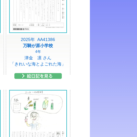
2025年 AA41386
万騎が原小学校
4年
津金 凛 さん
」
「きれいな海とよごれた海」