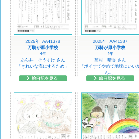
2025年 AA41378
2025年 AA41387
万騎が原小学校
万騎が原小学校
4年
4年
あら井 そうすけ さん
髙村 晴香 さん
「きれいな海にするため」
「ポイすてやめて地球にいい
ん..」