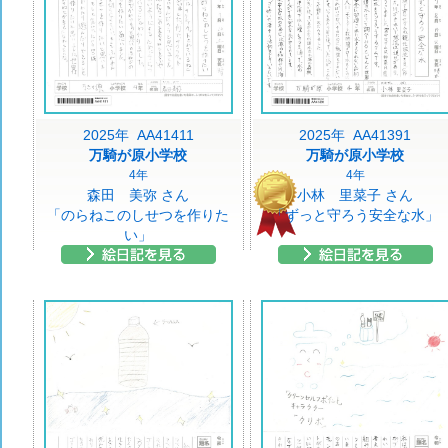
2025年 AA41411
2025年 AA41391
万騎が原小学校
万騎が原小学校
4年
4年
森田 美弥 さん
小林 里菜子 さん
「のらねこのしせつを作りた
「ずっと守ろう安全な水」
い」