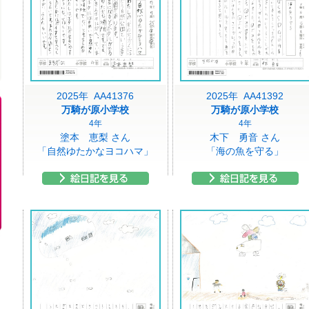
2025年 AA41376
2025年 AA41392
万騎が原小学校
万騎が原小学校
4年
4年
塗本 恵梨 さん
木下 勇音 さん
「自然ゆたかなヨコハマ」
「海の魚を守る」