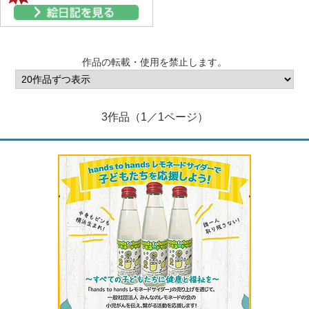
作品の転載・使用を禁止します。
3作品（1／1ページ）