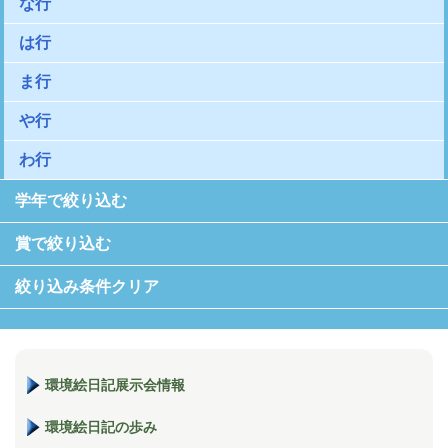
な行
は行
ま行
や行
わ行
学年で絞り込む
賞で絞り込む
絞り込み条件クリア
環境絵日記展示会情報
環境絵日記の歩み