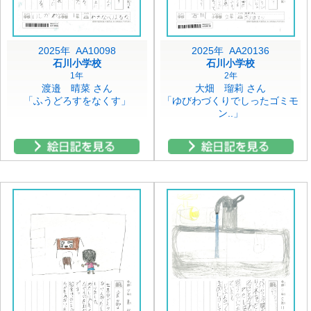
2025年 AA10098
2025年 AA20136
石川小学校
石川小学校
1年
2年
渡邉 晴菜 さん
大畑 瑠莉 さん
「ふうどろすをなくす」
「ゆびわづくりでしったゴミモ
ン..」