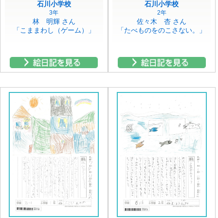
石川小学校
石川小学校
3年
2年
林 明輝 さん
佐々木 杏 さん
「こままわし（ゲーム）」
「たべものをのこさない。」