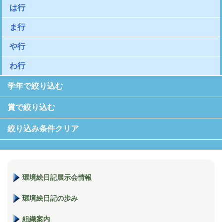
は行
ま行
や行
わ行
学年で絞り込む
賞で絞り込む
絞り込み条件クリア
環境絵日記展示会情報
環境絵日記の歩み
組織案内