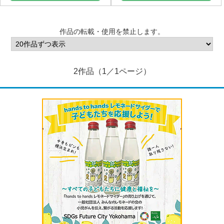
作品の転載・使用を禁止します。
2作品（1／1ページ）