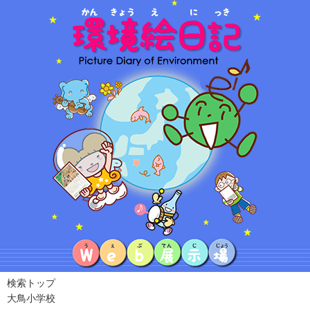
検索トップ
大鳥小学校