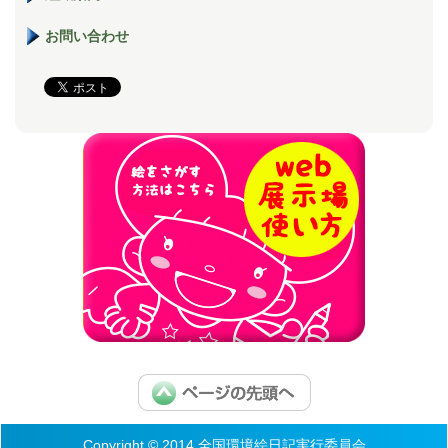
お問い合わせ
Copyright © 2014 全国環境絵日記実行委員会