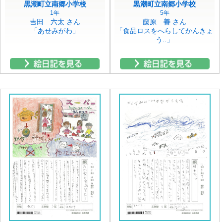
黒潮町立南郷小学校
黒潮町立南郷小学校
1年
5年
吉田 六太 さん
藤原 善 さん
「あせみがわ」
「食品ロスをへらしてかんきょ
う..」