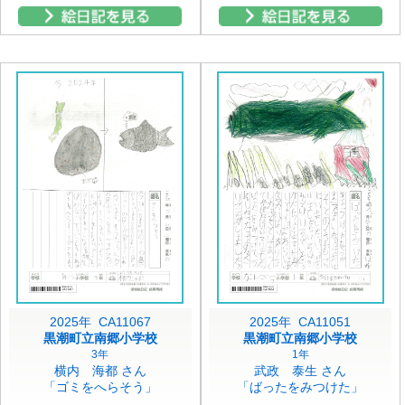
2025年 CA11067
2025年 CA11051
黒潮町立南郷小学校
黒潮町立南郷小学校
3年
1年
横内 海都 さん
武政 泰生 さん
「ゴミをへらそう」
「ばったをみつけた」