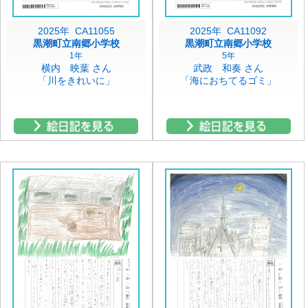
2025年 CA11055
2025年 CA11092
黒潮町立南郷小学校
黒潮町立南郷小学校
1年
5年
横内 映葉 さん
武政 和奏 さん
「川をきれいに」
「海におちてるゴミ」