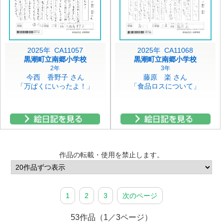
2025年 CA11057
2025年 CA11068
黒潮町立南郷小学校
黒潮町立南郷小学校
2年
3年
今西 香野子 さん
藤原 楽 さん
「万ぱくにいったよ！」
「食品ロスについて」
作品の転載・使用を禁止します。
1
2
3
次のページ
53作品（1／3ページ）