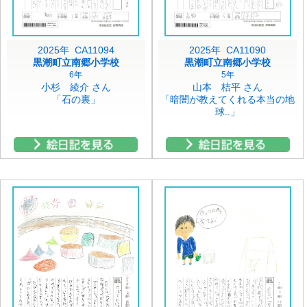
2025年 CA11094
2025年 CA11090
黒潮町立南郷小学校
黒潮町立南郷小学校
6年
5年
小杉 綾介 さん
山本 桔平 さん
「石の裏」
「暗闇が教えてくれる本当の地
球..」