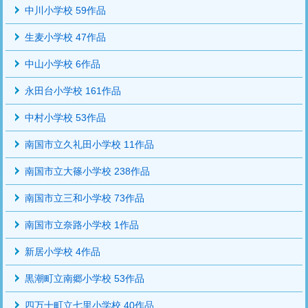
中川小学校 59作品
生麦小学校 47作品
中山小学校 6作品
永田台小学校 161作品
中村小学校 53作品
南国市立久礼田小学校 11作品
南国市立大篠小学校 238作品
南国市立三和小学校 73作品
南国市立奈路小学校 1作品
新居小学校 4作品
黒潮町立南郷小学校 53作品
四万十町立七里小学校 40作品