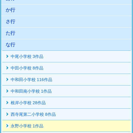
か行
さ行
た行
な行
中尾小学校 3作品
中田小学校 8作品
中和田小学校 116作品
中和田南小学校 1作品
根岸小学校 28作品
西寺尾第二小学校 8作品
永野小学校 1作品