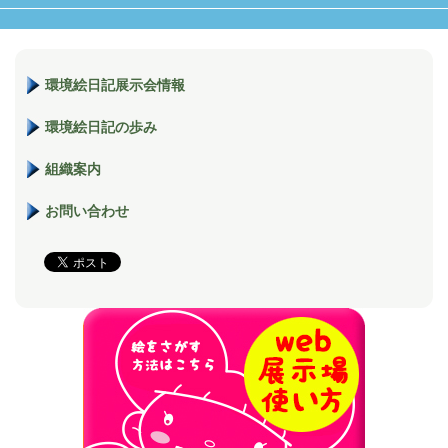
環境絵日記展示会情報
環境絵日記の歩み
組織案内
お問い合わせ