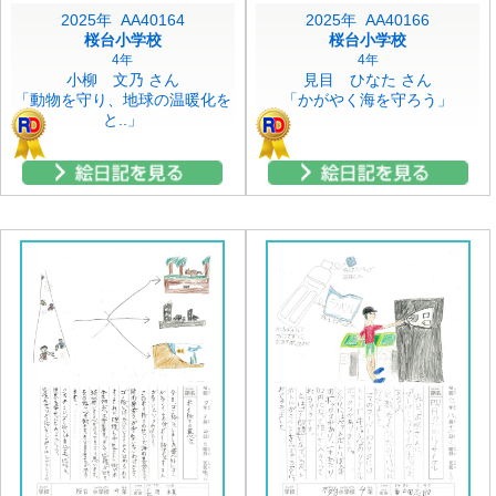
2025年 AA40164
2025年 AA40166
桜台小学校
桜台小学校
4年
4年
小柳 文乃 さん
見目 ひなた さん
「動物を守り、地球の温暖化を
「かがやく海を守ろう」
と..」