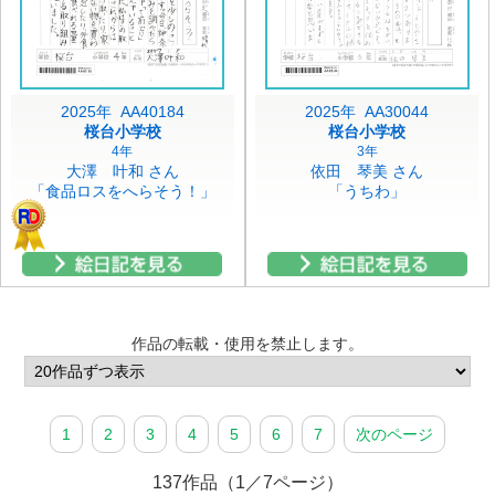
2025年 AA40184
2025年 AA30044
桜台小学校
桜台小学校
4年
3年
大澤 叶和 さん
依田 琴美 さん
「食品ロスをへらそう！」
「うちわ」
作品の転載・使用を禁止します。
1
2
3
4
5
6
7
次のページ
137作品（1／7ページ）