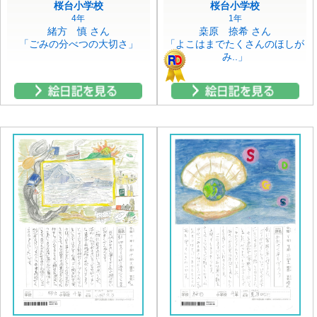
桜台小学校
桜台小学校
4年
1年
緒方 慎 さん
桒原 捺希 さん
「ごみの分べつの大切さ」
「よこはまでたくさんのほしが
み..」