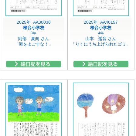
2025年 AA30038
2025年 AA40157
桜台小学校
桜台小学校
3年
4年
阿部 夏向 さん
山本 遥音 さん
「海をよごすな！」
「りくにうち上げられたゴミ」