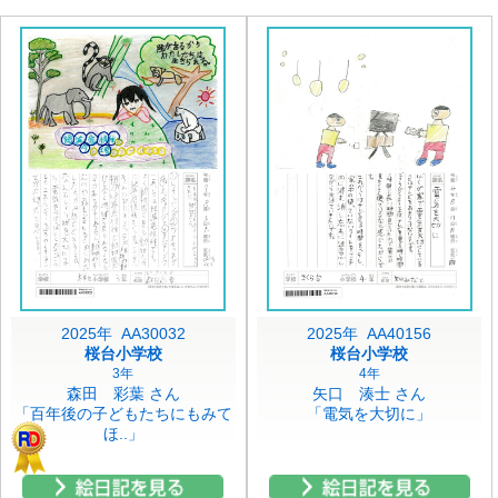
2025年 AA30032
2025年 AA40156
桜台小学校
桜台小学校
3年
4年
森田 彩葉 さん
矢口 湊士 さん
「百年後の子どもたちにもみて
「電気を大切に」
ほ..」