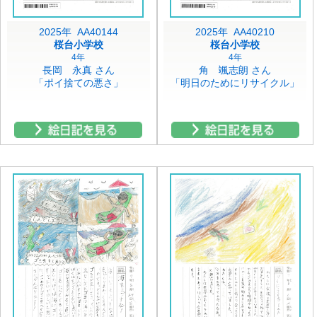
2025年 AA40144
2025年 AA40210
桜台小学校
桜台小学校
4年
4年
長岡 永真 さん
角 颯志朗 さん
「ポイ捨ての悪さ」
「明日のためにリサイクル」