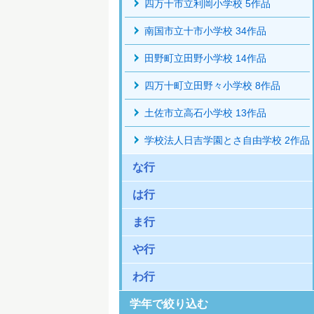
四万十市立利岡小学校 5作品
南国市立十市小学校 34作品
田野町立田野小学校 14作品
四万十町立田野々小学校 8作品
土佐市立高石小学校 13作品
学校法人日吉学園とさ自由学校 2作品
な行
は行
ま行
や行
わ行
学年で絞り込む