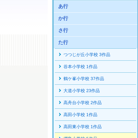
あ行
か行
さ行
た行
つつじが丘小学校 3作品
谷本小学校 1作品
鶴ケ峯小学校 37作品
大道小学校 23作品
高舟台小学校 2作品
高田小学校 1作品
高田東小学校 1作品