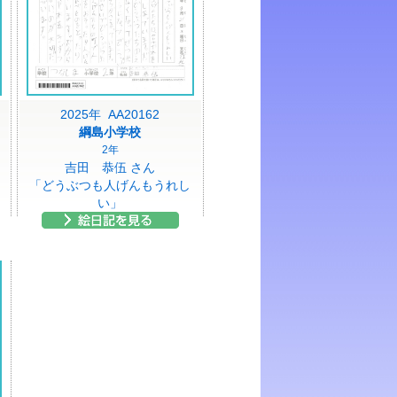
2025年 AA20162
綱島小学校
2年
吉田 恭伍 さん
「どうぶつも人げんもうれし
い」