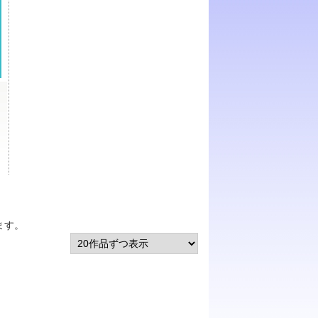
ます。
）