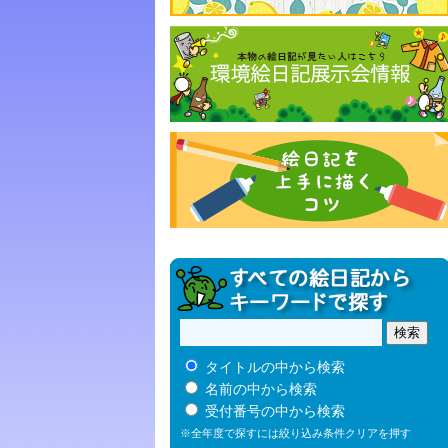
タイトルの中から検索
名前の中から検索
受付番号の中から検索
※全年度で探すには絞り込み条件クリアを押す