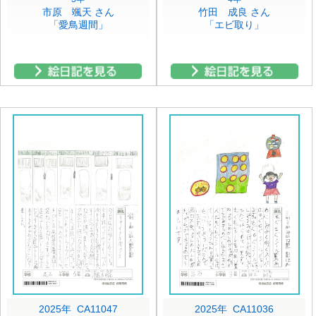
市原 颯天 さん
竹田 成良 さん
「愛鳥週間」
「エビ取り」
2025年 CA11047
2025年 CA11036