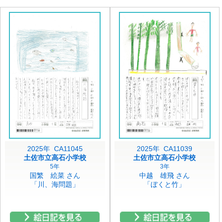
2025年 CA11045
2025年 CA11039
土佐市立高石小学校
土佐市立高石小学校
5年
3年
国繁 絵菜 さん
中越 雄飛 さん
「川、海問題」
「ぼくと竹」