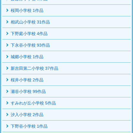
桜岡小学校 1作品
相武山小学校 31作品
下野庭小学校 4作品
下永谷小学校 93作品
城郷小学校 1作品
新吉田第二小学校 37作品
桜井小学校 2作品
瀬谷小学校 99作品
すみれが丘小学校 5作品
汐入小学校 2作品
下野谷小学校 1作品