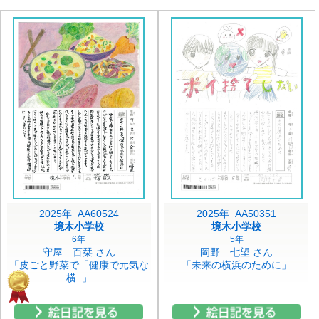
2025年 AA60524
2025年 AA50351
境木小学校
境木小学校
6年
5年
守屋 百栞 さん
岡野 七望 さん
「皮ごと野菜で「健康で元気な
「未来の横浜のために」
横..」