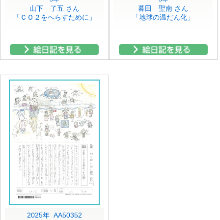
山下 了五 さん
暮田 聖南 さん
「ＣＯ２をへらすために」
「地球の温だん化」
2025年 AA50352