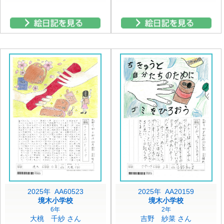
2025年 AA60523
2025年 AA20159
境木小学校
境木小学校
6年
2年
大桃 千紗 さん
吉野 紗菜 さん