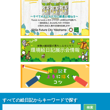
すべての絵日記からキーワードで探す