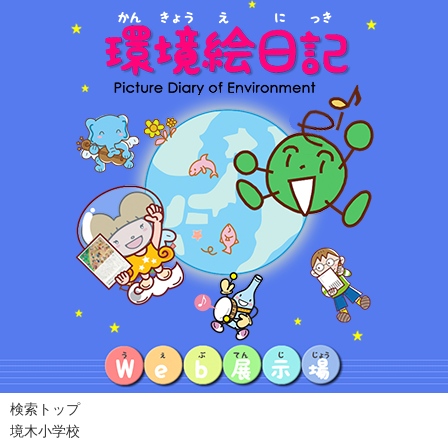
検索トップ
境木小学校