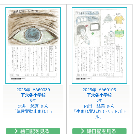
2025年 AA60039
2025年 AA60105
下永谷小学校
下永谷小学校
6年
6年
永井 悠真 さん
内田 結美 さん
「気候変動止まれ！」
「生まれ変われ！ペットボト
ル」