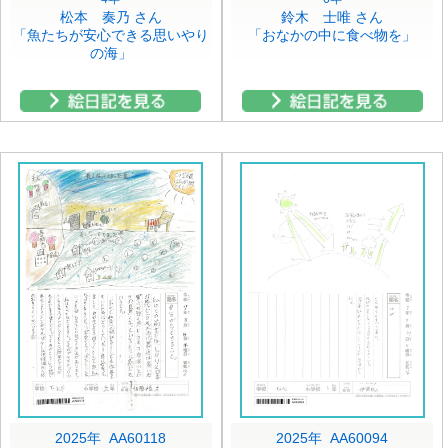
松本 奏乃 さん
鈴木 士唯 さん
「魚たちが安心できる思いやり
「おなかの中に食べ物を」
の海」
2025年 AA60118
2025年 AA60094