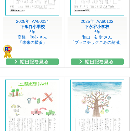
2025年 AA50034
2025年 AA60102
下永谷小学校
下永谷小学校
5年
6年
高橋 咲心 さん
和出 初樹 さん
「未来の横浜」
「プラスチックごみの削減」