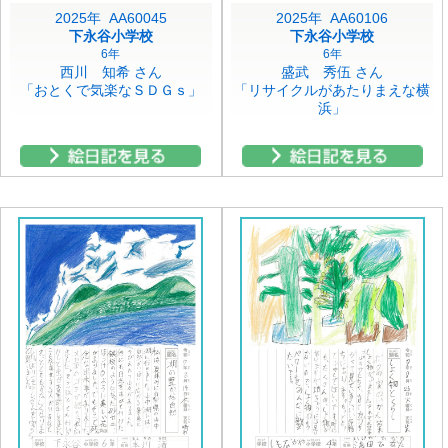
2025年 AA60045
2025年 AA60106
下永谷小学校
下永谷小学校
6年
6年
西川 知希 さん
盛武 秀伍 さん
「おとくで気楽なＳＤＧｓ」
「リサイクルがあたりまえな横
浜」