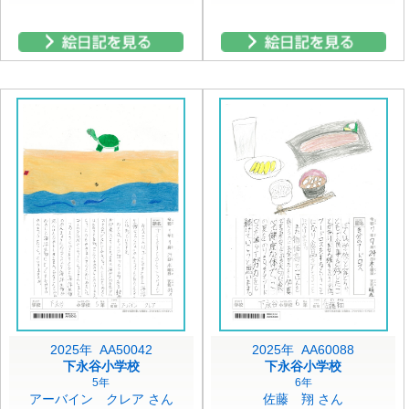
2025年 AA50042
2025年 AA60088
下永谷小学校
下永谷小学校
5年
6年
アーバイン クレア さん
佐藤 翔 さん