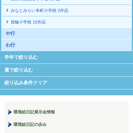
みなとみらい本町小学校 2作品
箕輪小学校 15作品
や行
わ行
学年で絞り込む
賞で絞り込む
絞り込み条件クリア
環境絵日記展示会情報
環境絵日記の歩み