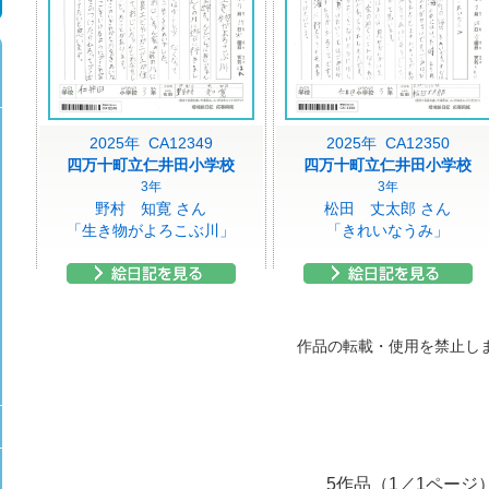
2025年 CA12349
2025年 CA12350
四万十町立仁井田小学校
四万十町立仁井田小学校
3年
3年
野村 知寛 さん
松田 丈太郎 さん
「生き物がよろこぶ川」
「きれいなうみ」
作品の転載・使用を禁止し
5作品（1／1ページ