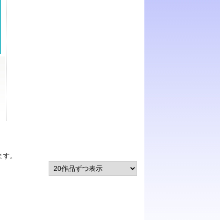
ます。
）