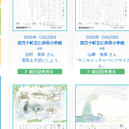
2025年 CA12353
2025年 CA12352
四万十町立仁井田小学校
四万十町立仁井田小学校
4年
4年
吉村 美咲 さん
山﨑 海果 さん
「電気を大切にしよう」
「サンキャッチャーにリサイ
ル」