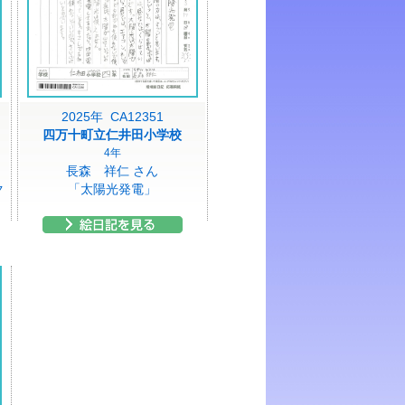
2025年 CA12351
四万十町立仁井田小学校
4年
長森 祥仁 さん
ク
「太陽光発電」