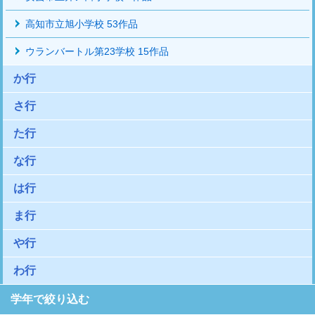
高知市立旭小学校 53作品
ウランバートル第23学校 15作品
か行
さ行
た行
な行
は行
ま行
や行
わ行
学年で絞り込む