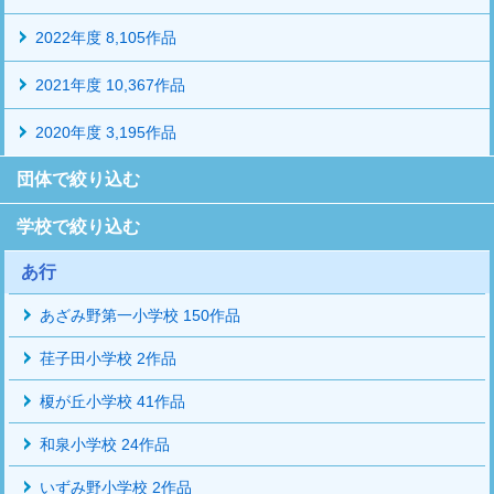
2022年度 8,105作品
2021年度 10,367作品
2020年度 3,195作品
団体で絞り込む
学校で絞り込む
あ行
あざみ野第一小学校 150作品
荏子田小学校 2作品
榎が丘小学校 41作品
和泉小学校 24作品
いずみ野小学校 2作品