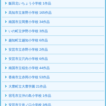
飯田北いちょう小学校 1作品
高知市立泉野小学校 165作品
南国市立岡豊小学校 34作品
いの町立伊野小学校 3作品
越知町立越知小学校 6作品
安芸市立赤野小学校 2作品
安芸市立穴内小学校 6作品
南国市立稲生小学校 44作品
香南市立赤岡小学校 53作品
大豊町立大豊学園 21作品
宿毛市立沖の島小学校 1作品
安芸市立井ノ口小学校 3作品