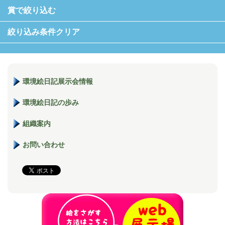
賞で絞り込む
絞り込み条件クリア
環境絵日記展示会情報
環境絵日記の歩み
組織案内
お問い合わせ