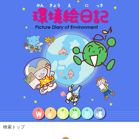
検索トップ