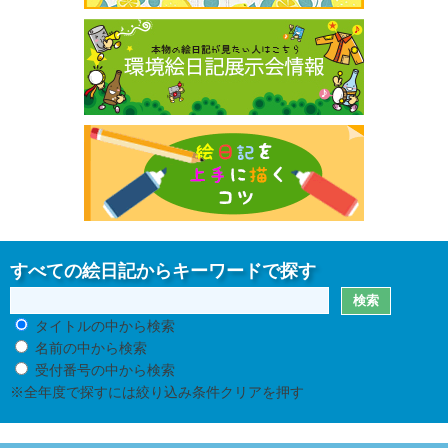
すべての絵日記からキーワードで探す
タイトルの中から検索
名前の中から検索
受付番号の中から検索
※全年度で探すには絞り込み条件クリアを押す