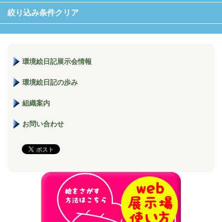
絞り込み条件クリア
環境絵日記展示会情報
環境絵日記の歩み
組織案内
お問い合わせ