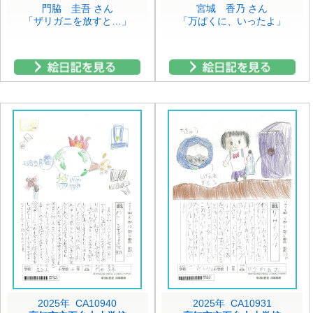
門脇 圭吾 さん
宮城 香乃 さん
「ザリガニを放すと…」
「万ぱくに、いったよ」
2025年 CA10940
2025年 CA10931