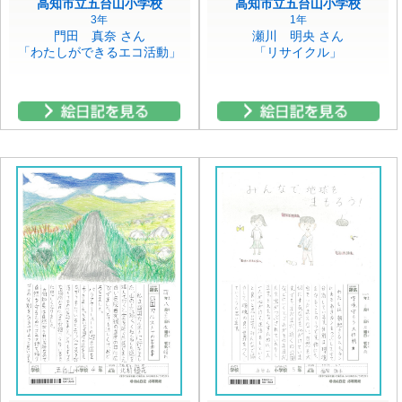
高知市立五台山小学校
高知市立五台山小学校
3年
1年
門田 真奈 さん
瀬川 明央 さん
「わたしができるエコ活動」
「リサイクル」