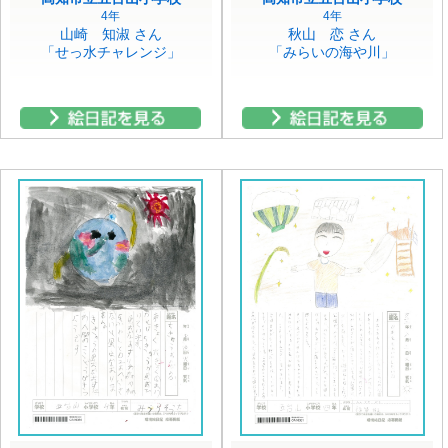
4年
4年
山崎 知淑 さん
秋山 恋 さん
「せっ水チャレンジ」
「みらいの海や川」