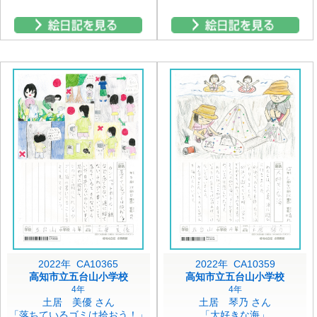
2022年 CA10365
2022年 CA10359
高知市立五台山小学校
高知市立五台山小学校
4年
4年
土居 美優 さん
土居 琴乃 さん
「落ちているゴミは拾おう！」
「大好きな海」