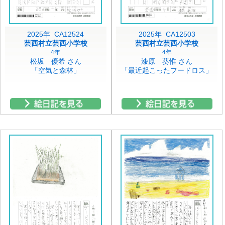
2025年 CA12524
2025年 CA12503
芸西村立芸西小学校
芸西村立芸西小学校
4年
4年
松坂 優希 さん
漆原 葵惟 さん
「空気と森林」
「最近起こったフードロス」