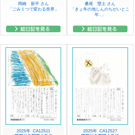
岡崎 新平 さん
桑尾 塁土 さん
「ごみ１つで変わる世界」
「きょ年の地しんのちがいとこ
年..」
2025年 CA12511
2025年 CA12527