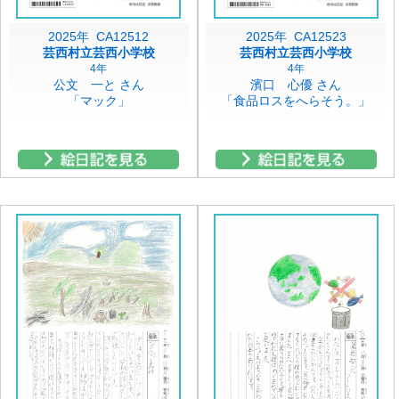
2025年 CA12512
2025年 CA12523
芸西村立芸西小学校
芸西村立芸西小学校
4年
4年
公文 一と さん
濱口 心優 さん
「マック」
「食品ロスをへらそう。」