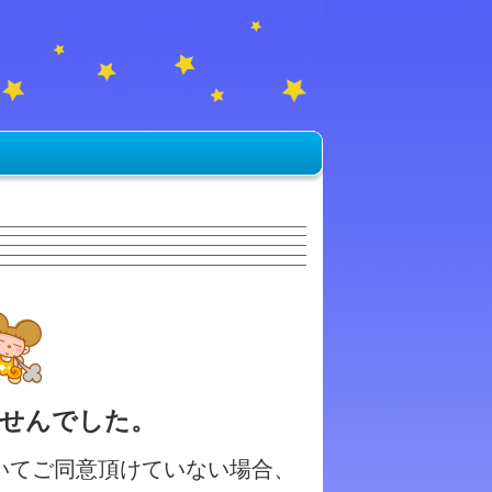
せんでした。
いてご同意頂けていない場合、