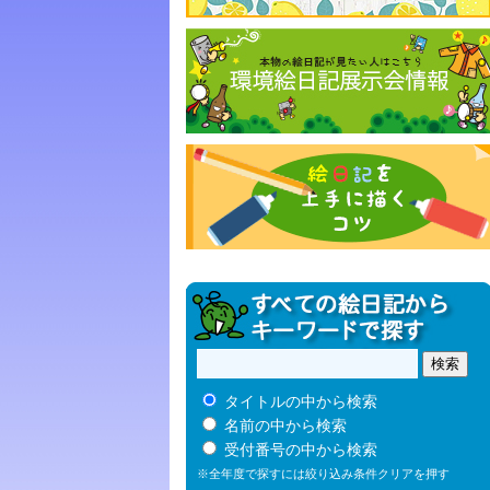
タイトルの中から検索
名前の中から検索
受付番号の中から検索
※全年度で探すには絞り込み条件クリアを押す