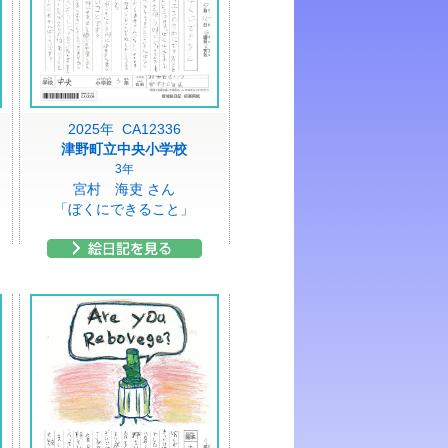
2025年 CA12336
津野町立中央小学校
3年
宮村 海吏 さん
「ぼくにできること」