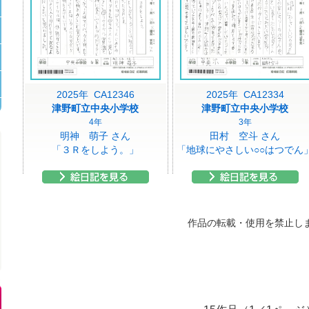
2025年 CA12346
2025年 CA12334
津野町立中央小学校
津野町立中央小学校
4年
3年
明神 萌子 さん
田村 空斗 さん
「３Ｒをしよう。」
「地球にやさしい○○はつでん
作品の転載・使用を禁止し