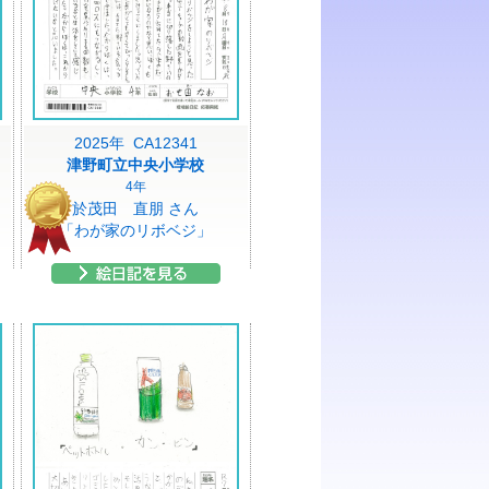
2025年 CA12341
津野町立中央小学校
4年
於茂田 直朋 さん
「わが家のリボベジ」