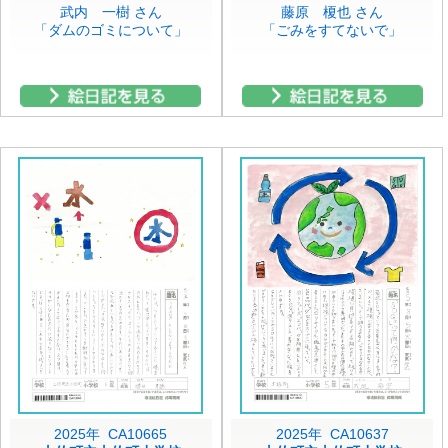
武内 一樹 さん
藤原 榎也 さん
「ダムのゴミについて」
「ごみをすてないで」
2025年 CA10665
2025年 CA10637