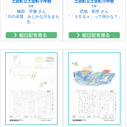
土佐町立土佐町小学校
土佐町立土佐町小学校
6年
5年
橋田 芹撫 さん
式地 彩空 さん
「川の水質 みじかな川をまも
「「ＳＤＧｓ」って何かな？」
る..」