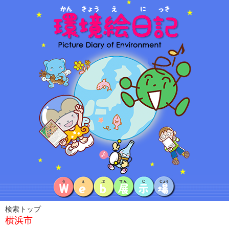
検索トップ
横浜市