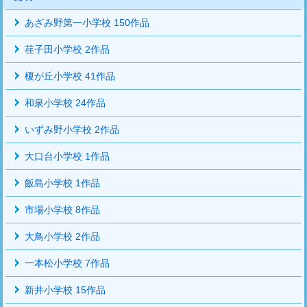
あざみ野第一小学校 150作品
荏子田小学校 2作品
榎が丘小学校 41作品
和泉小学校 24作品
いずみ野小学校 2作品
大口台小学校 1作品
飯島小学校 1作品
市場小学校 8作品
大鳥小学校 2作品
一本松小学校 7作品
新井小学校 15作品