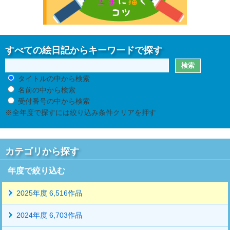
すべての絵日記からキーワードで探す
タイトルの中から検索
名前の中から検索
受付番号の中から検索
※全年度で探すには絞り込み条件クリアを押す
カテゴリから探す
年度で絞り込む
2025年度 6,516作品
2024年度 6,703作品