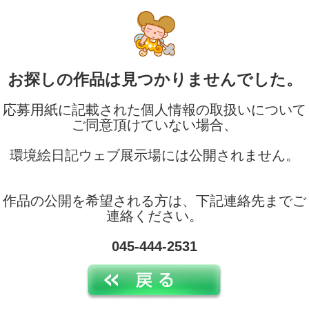
お探しの作品は見つかりませんでした。
応募用紙に記載された個人情報の取扱いについて
ご同意頂けていない場合、
環境絵日記ウェブ展示場には公開されません。
作品の公開を希望される方は、下記連絡先までご
連絡ください。
045-444-2531