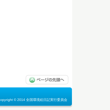
Copyright © 2014 全国環境絵日記実行委員会