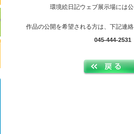
環境絵日記ウェブ展示場には公
作品の公開を希望される方は、下記連絡
045-444-2531