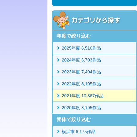
年度で絞り込む
2025年度 6,516作品
2024年度 6,703作品
2023年度 7,404作品
2022年度 8,105作品
2021年度 10,367作品
2020年度 3,195作品
団体で絞り込む
横浜市 6,175作品