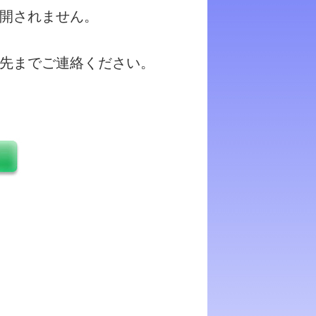
開されません。
先までご連絡ください。