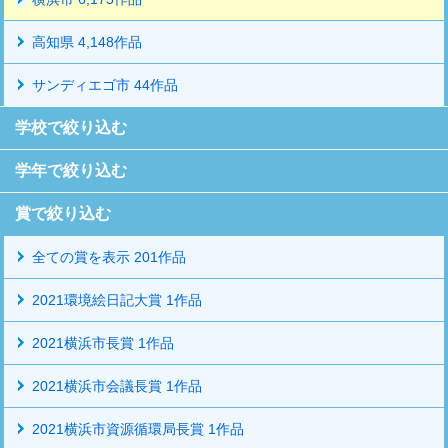
高知県 4,148作品
サンディエゴ市 44作品
学校で絞り込む
学年で絞り込む
賞で絞り込む
全ての賞を表示 201作品
2021環境絵日記大賞 1作品
2021横浜市長賞 1作品
2021横浜市会議長賞 1作品
2021横浜市資源循環局長賞 1作品