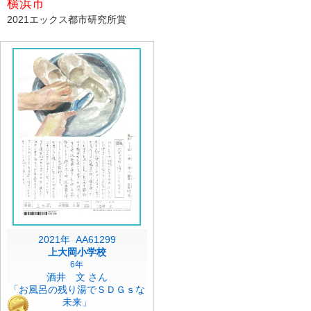
横浜市
2021エックス都市研究所賞
2021年 AA61299
上大岡小学校
6年
酒井 文 さん
「お風呂の残り湯でＳＤＧｓな
未来」