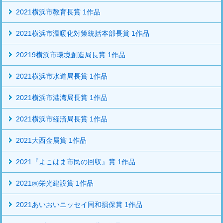
2021横浜市教育長賞 1作品
2021横浜市温暖化対策統括本部長賞 1作品
20219横浜市環境創造局長賞 1作品
2021横浜市水道局長賞 1作品
2021横浜市港湾局長賞 1作品
2021横浜市経済局長賞 1作品
2021大西金属賞 1作品
2021『よこはま市民の回収』賞 1作品
2021㈱栄光建設賞 1作品
2021あいおいニッセイ同和損保賞 1作品