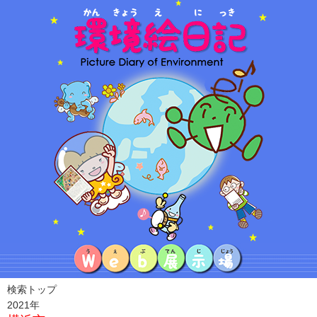
検索トップ
2021年