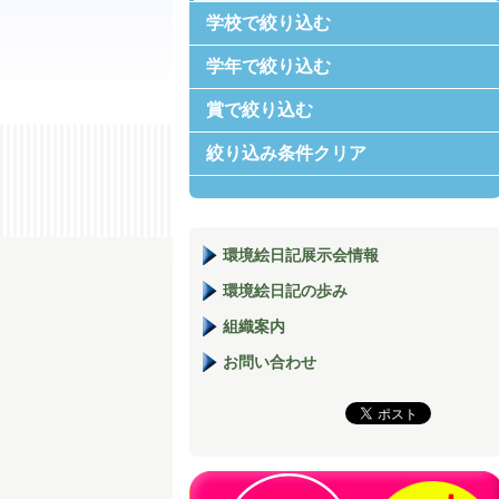
学校で絞り込む
学年で絞り込む
賞で絞り込む
絞り込み条件クリア
環境絵日記展示会情報
環境絵日記の歩み
組織案内
お問い合わせ