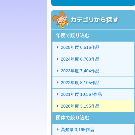
年度で絞り込む
2025年度 6,516作品
2024年度 6,703作品
2023年度 7,404作品
2022年度 8,105作品
2021年度 10,367作品
2020年度 3,195作品
団体で絞り込む
高知県 3,195作品