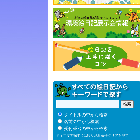
タイトルの中から検索
名前の中から検索
受付番号の中から検索
※全年度で探すには絞り込み条件クリアを押す