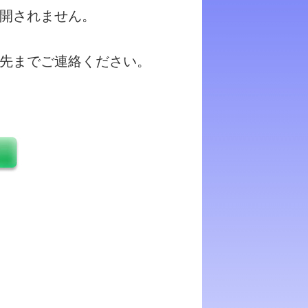
開されません。
先までご連絡ください。