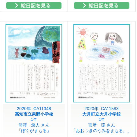
2020年 CA11348
2020年 CA11583
高知市立泉野小学校
大月町立大月小学校
1年
1年
熊澤 悠人 さん
宮﨑 暖 さん
「ぼくがまもる」
「おおつきのうみをまもる。」