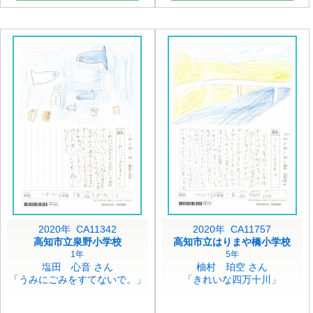
2020年 CA11342
2020年 CA11757
高知市立泉野小学校
高知市立はりまや橋小学校
1年
5年
塩田 心音 さん
柚村 珀空 さん
「うみにごみをすてないで。」
「きれいな四万十川」