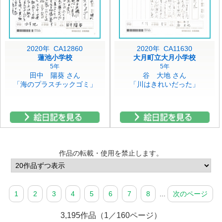
2020年 CA12860
2020年 CA11630
蓮池小学校
大月町立大月小学校
5年
5年
田中 陽葵 さん
谷 大地 さん
「海のプラスチックゴミ」
「川はきれいだった」
作品の転載・使用を禁止します。
1
2
3
4
5
6
7
8
...
次のページ
3,195作品（1／160ページ）