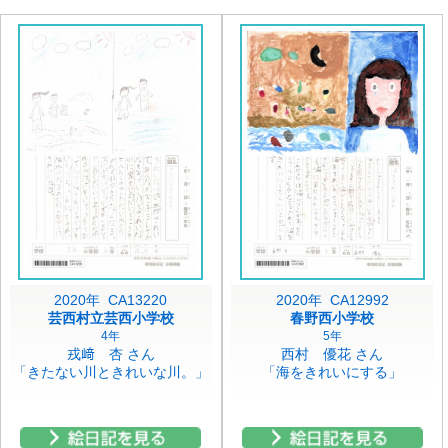
2020年 CA13220
2020年 CA12992
芸西村立芸西小学校
春野西小学校
4年
5年
戎﨑 杏 さん
西村 優花 さん
「きたない川ときれいな川。」
「海をきれいにする」