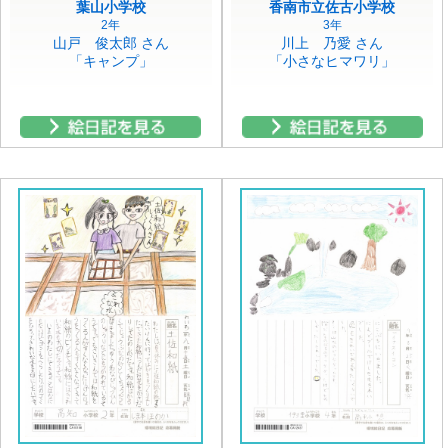
葉山小学校
香南市立佐古小学校
2年
3年
山戸 俊太郎 さん
川上 乃愛 さん
「キャンプ」
「小さなヒマワリ」