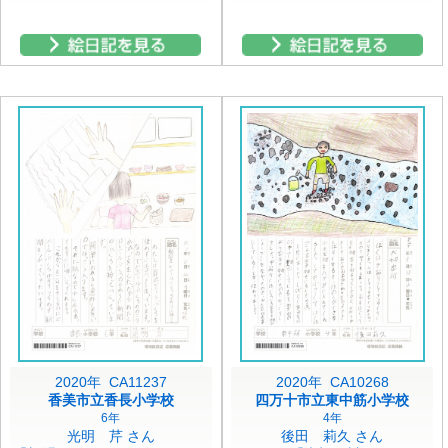
2020年 CA11237
2020年 CA10268
香美市立香長小学校
四万十市立東中筋小学校
6年
4年
光明 芹 さん
後田 莉久 さん