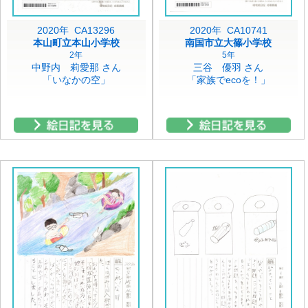
2020年 CA13296
2020年 CA10741
本山町立本山小学校
南国市立大篠小学校
2年
5年
中野内 莉愛那 さん
三谷 優羽 さん
「いなかの空」
「家族でecoを！」