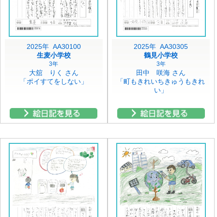
2025年 AA30100
2025年 AA30305
生麦小学校
鶴見小学校
3年
3年
大舘 りく さん
田中 咲海 さん
「ポイすてをしない」
「町もきれいちきゅうもきれ
い」