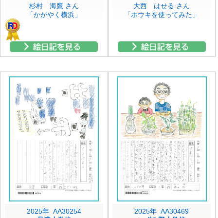
杉村 海鷹 さん
大西 はせる さん
「かがやく横浜」
「ホウキを使ってみた」
2025年 AA30254
2025年 AA30469