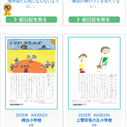
「地球温だん化にならないよう
「横浜の海のゴミを見たくな
に..」
い」
2025年 AA30023
2025年 AA30156
桜台小学校
上菅田笹の丘小学校
3年
3年