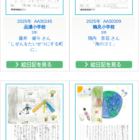
2025年 AA30245
2025年 AA30309
品濃小学校
鶴見小学校
3年
3年
藤井 健斗 さん
飛内 音花 さん
「しぜんをたいせつにする町
「海のゴミ」
に」