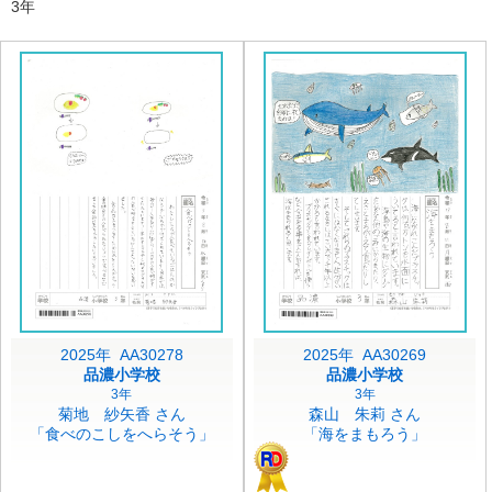
3年
2025年 AA30278
2025年 AA30269
品濃小学校
品濃小学校
3年
3年
菊地 紗矢香 さん
森山 朱莉 さん
「食べのこしをへらそう」
「海をまもろう」