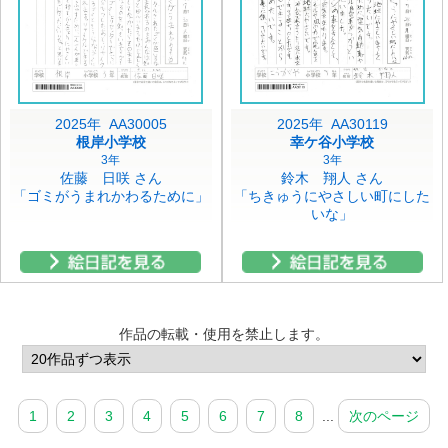
2025年 AA30005
2025年 AA30119
根岸小学校
幸ケ谷小学校
3年
3年
佐藤 日咲 さん
鈴木 翔人 さん
「ゴミがうまれかわるために」
「ちきゅうにやさしい町にした
いな」
作品の転載・使用を禁止します。
1
2
3
4
5
6
7
8
...
次のページ