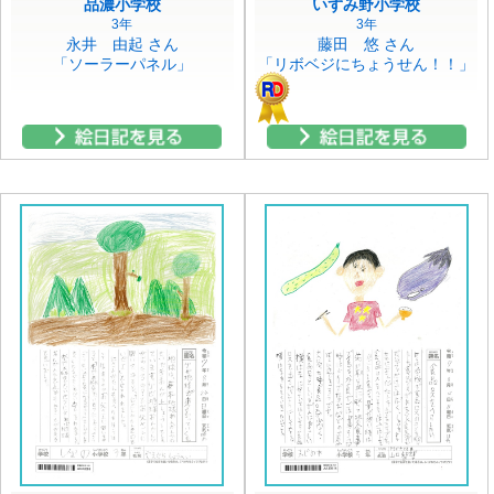
品濃小学校
いずみ野小学校
3年
3年
永井 由起 さん
藤田 悠 さん
「ソーラーパネル」
「リボベジにちょうせん！！」