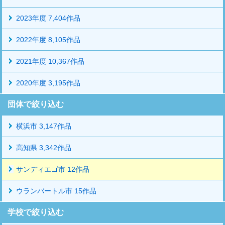
2023年度 7,404作品
2022年度 8,105作品
2021年度 10,367作品
2020年度 3,195作品
団体で絞り込む
横浜市 3,147作品
高知県 3,342作品
サンディエゴ市 12作品
ウランバートル市 15作品
学校で絞り込む