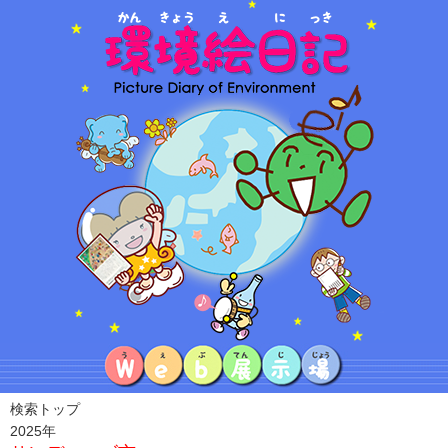
検索トップ
2025年