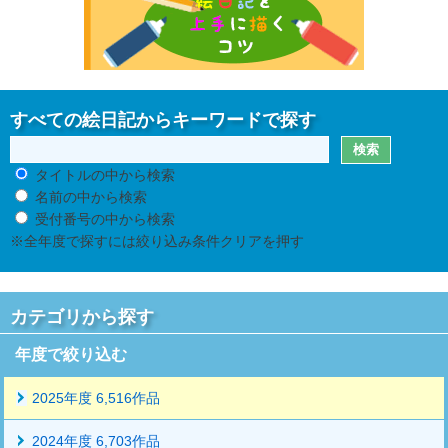
すべての絵日記からキーワードで探す
タイトルの中から検索
名前の中から検索
受付番号の中から検索
※全年度で探すには絞り込み条件クリアを押す
カテゴリから探す
年度で絞り込む
2025年度 6,516作品
2024年度 6,703作品