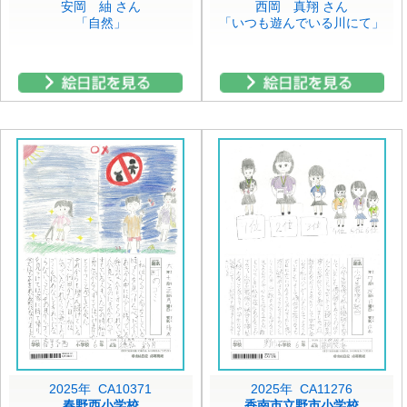
安岡 紬 さん
西岡 真翔 さん
「自然」
「いつも遊んでいる川にて」
2025年 CA10371
2025年 CA11276
春野西小学校
香南市立野市小学校