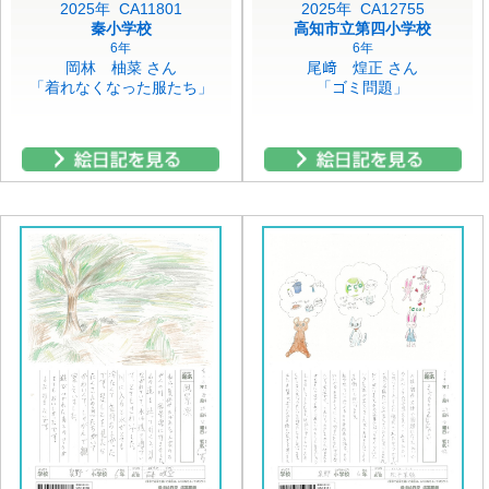
2025年 CA11801
2025年 CA12755
秦小学校
高知市立第四小学校
6年
6年
岡林 柚菜 さん
尾﨑 煌正 さん
「着れなくなった服たち」
「ゴミ問題」