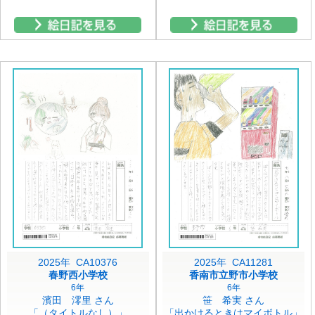
2025年 CA10376
2025年 CA11281
春野西小学校
香南市立野市小学校
6年
6年
濱田 澪里 さん
笹 希実 さん
「（タイトルなし）」
「出かけるときはマイボトル」