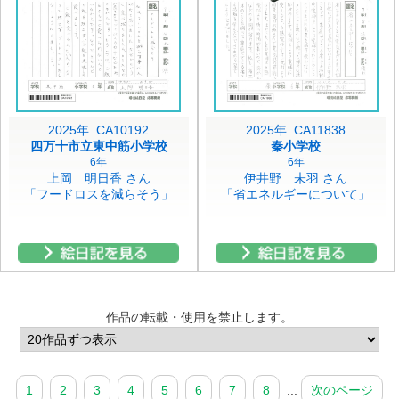
2025年 CA10192
2025年 CA11838
四万十市立東中筋小学校
秦小学校
6年
6年
上岡 明日香 さん
伊井野 未羽 さん
「フードロスを減らそう」
「省エネルギーについて」
作品の転載・使用を禁止します。
1
2
3
4
5
6
7
8
...
次のページ