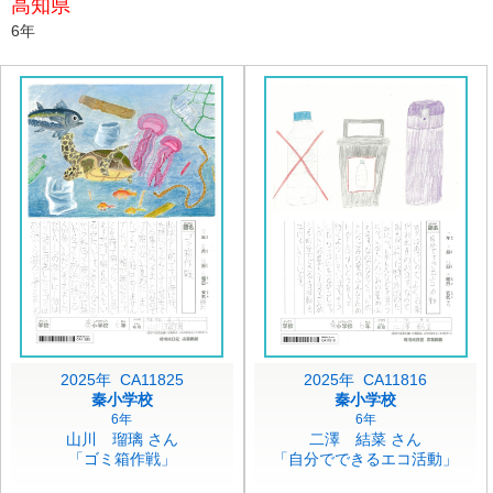
高知県
6年
2025年 CA11825
2025年 CA11816
秦小学校
秦小学校
6年
6年
山川 瑠璃 さん
二澤 結菜 さん
「ゴミ箱作戦」
「自分でできるエコ活動」