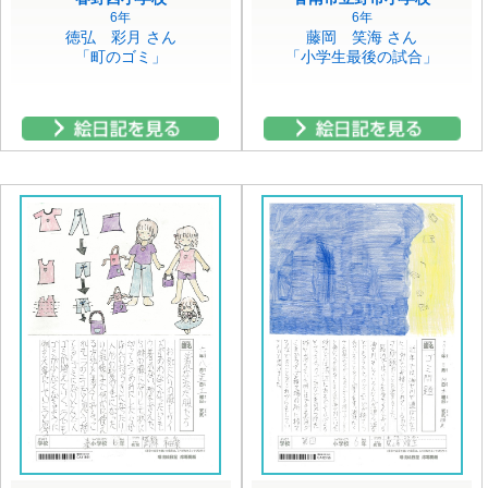
6年
6年
徳弘 彩月 さん
藤岡 笑海 さん
「町のゴミ」
「小学生最後の試合」