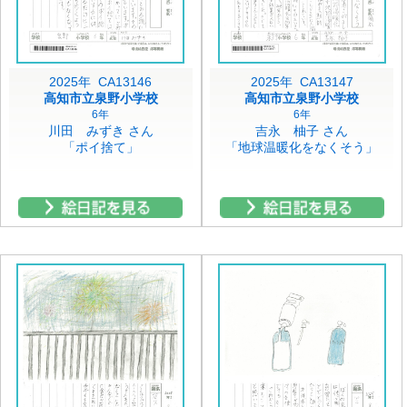
2025年 CA13146
2025年 CA13147
高知市立泉野小学校
高知市立泉野小学校
6年
6年
川田 みずき さん
吉永 柚子 さん
「ポイ捨て」
「地球温暖化をなくそう」