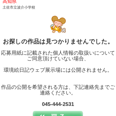
高知県
土佐市立波介小学校
お探しの作品は見つかりませんでした。
応募用紙に記載された個人情報の取扱いについて
ご同意頂けていない場合、
環境絵日記ウェブ展示場には公開されません。
作品の公開を希望される方は、下記連絡先までご
連絡ください。
045-444-2531