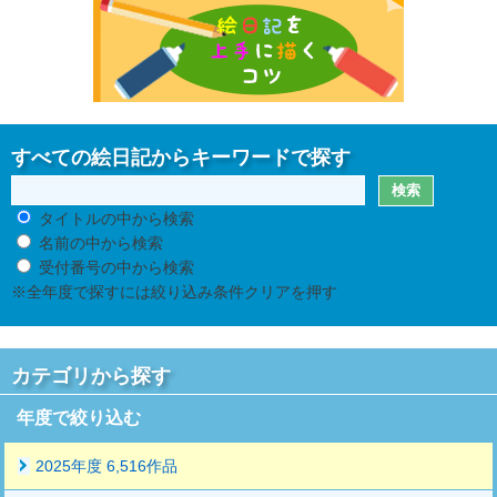
すべての絵日記からキーワードで探す
タイトルの中から検索
名前の中から検索
受付番号の中から検索
※全年度で探すには絞り込み条件クリアを押す
カテゴリから探す
年度で絞り込む
2025年度 6,516作品