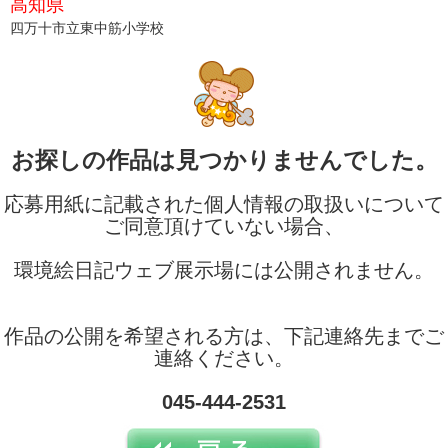
高知県
四万十市立東中筋小学校
お探しの作品は見つかりませんでした。
応募用紙に記載された個人情報の取扱いについて
ご同意頂けていない場合、
環境絵日記ウェブ展示場には公開されません。
作品の公開を希望される方は、下記連絡先までご
連絡ください。
045-444-2531