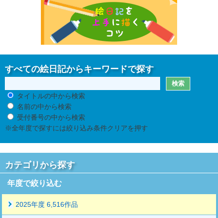
すべての絵日記からキーワードで探す
タイトルの中から検索
名前の中から検索
受付番号の中から検索
※全年度で探すには絞り込み条件クリアを押す
カテゴリから探す
年度で絞り込む
2025年度 6,516作品