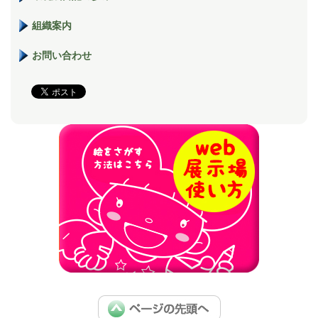
組織案内
お問い合わせ