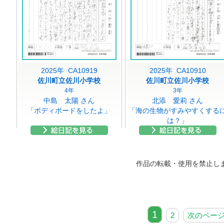
2025年 CA10919
2025年 CA10910
佐川町立佐川小学校
佐川町立佐川小学校
4年
3年
中島 太陽 さん
北添 愛莉 さん
「ボディボードをしたよ」
「海の生物がすみやすくする
は？」
作品の転載・使用を禁止し
1
2
次のペー