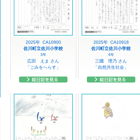
2025年 CA10900
2025年 CA10918
佐川町立佐川小学校
佐川町立佐川小学校
3年
4年
広田 えま さん
三國 理乃 さん
「ごみをへらす」
「自然共生社会」