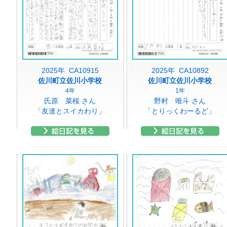
2025年 CA10915
2025年 CA10892
佐川町立佐川小学校
佐川町立佐川小学校
4年
1年
氏原 菜桜 さん
野村 唯斗 さん
「友達とスイカわり」
「とりっくわーるど」