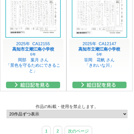
2025年 CA12155
2025年 CA12147
高知市立潮江南小学校
高知市立潮江南小学校
6年
6年
岡部 葉月 さん
笹岡 花帆 さん
「景色を守るためにできるこ
「きれいな川」
と」
作品の転載・使用を禁止します。
1
2
次のページ