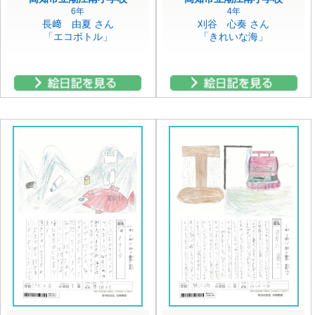
6年
4年
長﨑 由夏 さん
刈谷 心奏 さん
「エコボトル」
「きれいな海」