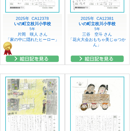
2025年 CA12378
2025年 CA12381
いの町立枝川小学校
いの町立枝川小学校
5年
5年
片岡 咲人 さん
三谷 空斗 さん
「家の中に隠れたヒーロー」
「花火大会おもちゃ美じゅつか
ん」