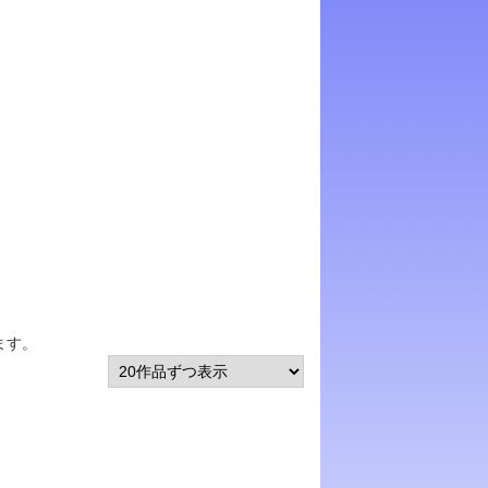
ます。
）