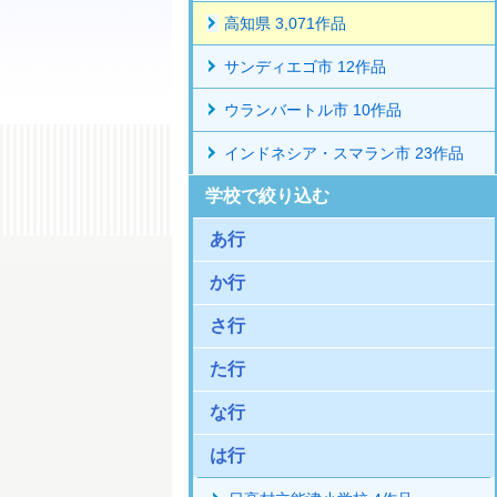
高知県 3,071作品
サンディエゴ市 12作品
ウランバートル市 10作品
インドネシア・スマラン市 23作品
学校で絞り込む
あ行
か行
さ行
た行
な行
は行