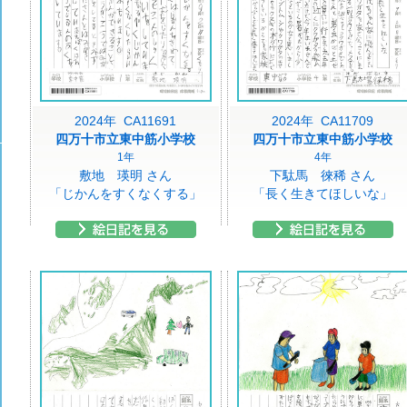
2024年 CA11691
2024年 CA11709
四万十市立東中筋小学校
四万十市立東中筋小学校
1年
4年
敷地 瑛明 さん
下駄馬 徠稀 さん
「じかんをすくなくする」
「長く生きてほしいな」