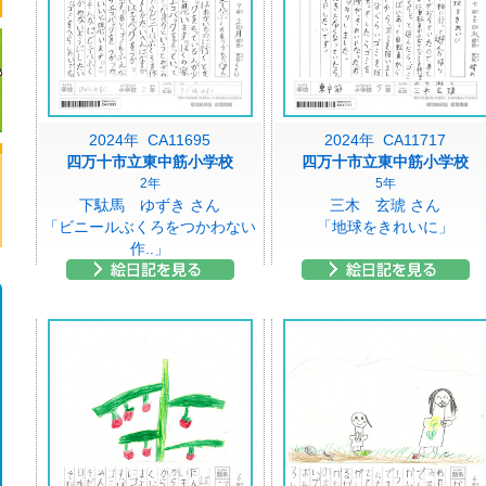
2024年 CA11695
2024年 CA11717
四万十市立東中筋小学校
四万十市立東中筋小学校
2年
5年
下駄馬 ゆずき さん
三木 玄琥 さん
「ビニールぶくろをつかわない
「地球をきれいに」
作..」