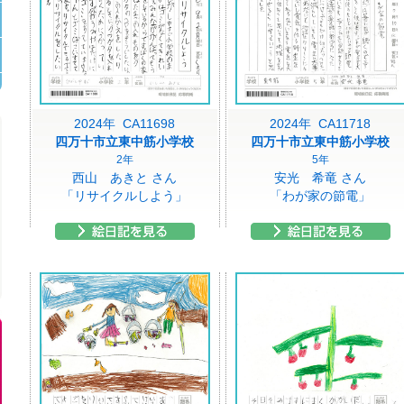
2024年 CA11698
2024年 CA11718
四万十市立東中筋小学校
四万十市立東中筋小学校
2年
5年
西山 あきと さん
安光 希竜 さん
「リサイクルしよう」
「わが家の節電」