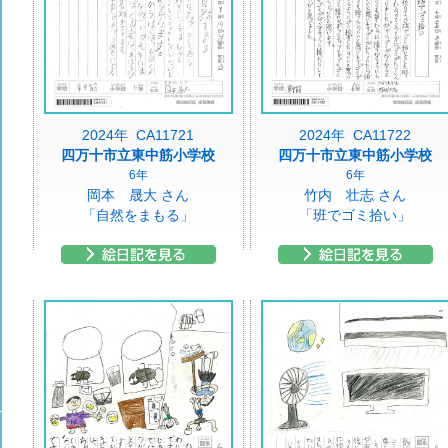
2024年 CA11721
2024年 CA11722
四万十市立東中筋小学校
四万十市立東中筋小学校
6年
6年
岡本 晟大 さん
竹内 壮志 さん
「自然をまもる」
「班でゴミ拾い」