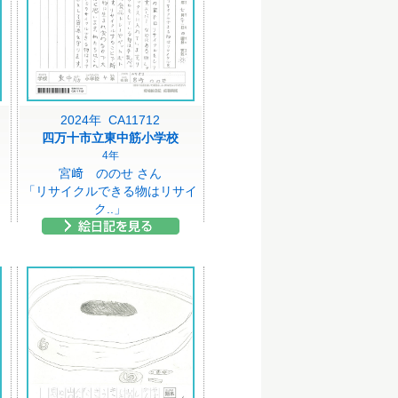
2024年 CA11712
四万十市立東中筋小学校
4年
宮﨑 ののせ さん
「リサイクルできる物はリサイ
ク..」