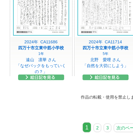
2024年 CA11686
2024年 CA11714
四万十市立東中筋小学校
四万十市立東中筋小学校
1年
5年
遠山 凛華 さん
北野 愛哩 さん
「なぜバックをもっていく
「自然を大切にしよう」
の？」
作品の転載・使用を禁止し
1
2
3
次のペ