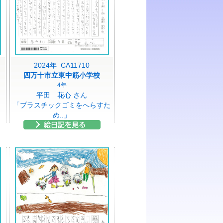
2024年 CA11710
四万十市立東中筋小学校
4年
平田 花心 さん
「プラスチックゴミをへらすた
め..」