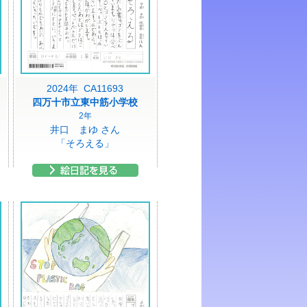
2024年 CA11693
四万十市立東中筋小学校
2年
井口 まゆ さん
「そろえる」