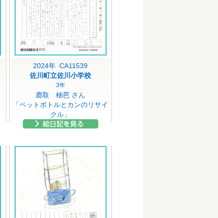
2024年 CA11539
佐川町立佐川小学校
3年
鹿取 柚芭 さん
「ペットボトルとカンのリサイ
クル」