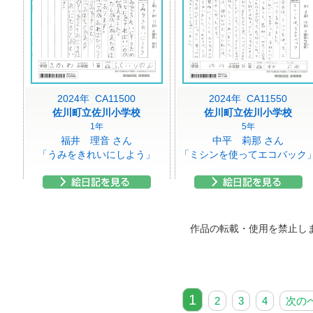
2024年 CA11500
2024年 CA11550
佐川町立佐川小学校
佐川町立佐川小学校
1年
5年
福井 理音 さん
中平 莉那 さん
「うみをきれいにしよう」
「ミシンを使ってエコバック
作品の転載・使用を禁止し
1
2
3
4
次の