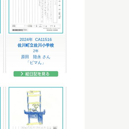
2024年 CA11516
佐川町立佐川小学校
2年
原田 陸永 さん
「ピマん」