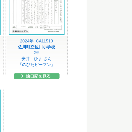
2024年 CA11519
佐川町立佐川小学校
2年
安井 ひま さん
「のびたピーマン」