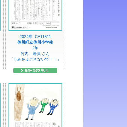
2024年 CA11511
佐川町立佐川小学校
2年
竹内 統慎 さん
」
「うみをよごさないで！！」