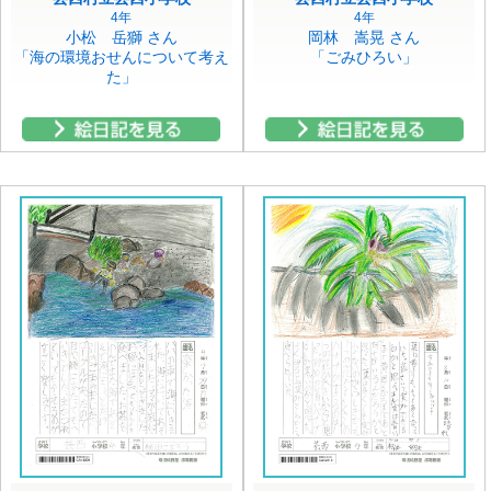
4年
4年
小松 岳獅 さん
岡林 嵩晃 さん
「海の環境おせんについて考え
「ごみひろい」
た」