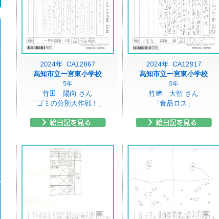
2024年 CA12867
2024年 CA12917
高知市立一宮東小学校
高知市立一宮東小学校
5年
6年
竹田 陽向 さん
竹﨑 大智 さん
「ゴミの分別大作戦！」
「食品ロス」