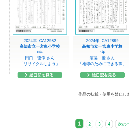
2024年 CA12952
2024年 CA12899
高知市立一宮東小学校
高知市立一宮東小学校
6年
5年
田口 琉偉 さん
濱脇 優 さん
「リサイクルしよう」
「地球のためにできる事」
作品の転載・使用を禁止し
1
2
3
4
次の