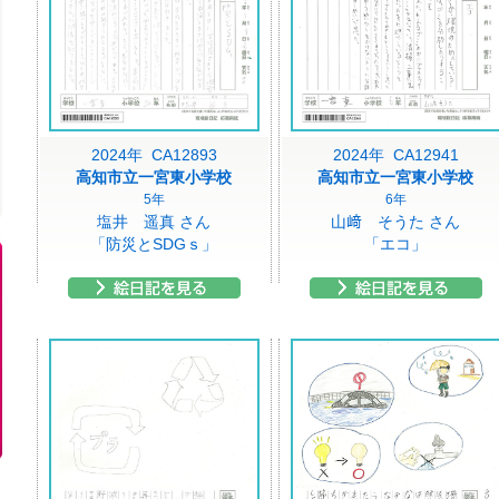
2024年 CA12893
2024年 CA12941
高知市立一宮東小学校
高知市立一宮東小学校
5年
6年
塩井 遥真 さん
山﨑 そうた さん
「防災とSDGｓ」
「エコ」