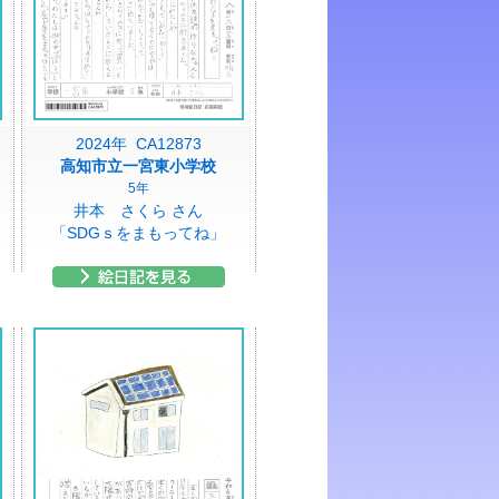
2024年 CA12873
高知市立一宮東小学校
5年
井本 さくら さん
「SDGｓをまもってね」