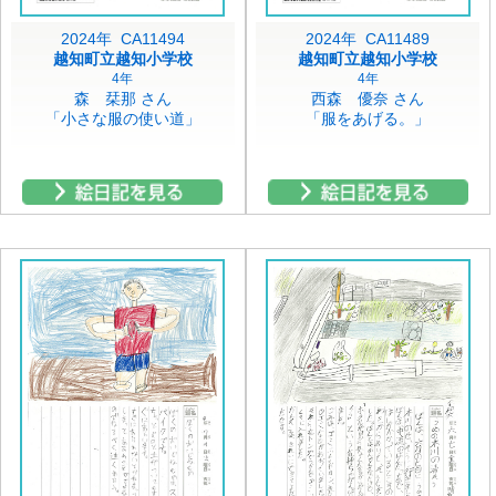
2024年 CA11494
2024年 CA11489
越知町立越知小学校
越知町立越知小学校
4年
4年
森 栞那 さん
西森 優奈 さん
「小さな服の使い道」
「服をあげる。」