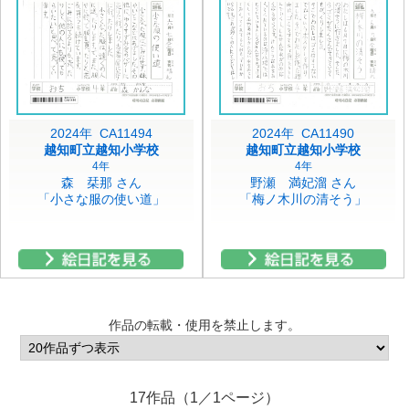
2024年 CA11494
2024年 CA11490
越知町立越知小学校
越知町立越知小学校
4年
4年
森 栞那 さん
野瀬 満妃溜 さん
「小さな服の使い道」
「梅ノ木川の清そう」
作品の転載・使用を禁止します。
17作品（1／1ページ）