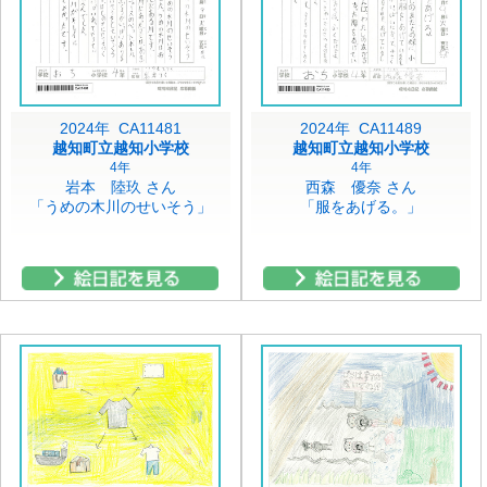
2024年 CA11481
2024年 CA11489
越知町立越知小学校
越知町立越知小学校
4年
4年
岩本 陸玖 さん
西森 優奈 さん
「うめの木川のせいそう」
「服をあげる。」