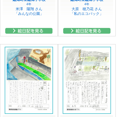
4年
4年
米澤 陽翔 さん
大原 穂乃花 さん
「みんなの公園」
「私のエコバック」