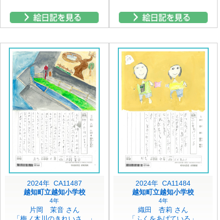
2024年 CA11487
2024年 CA11484
越知町立越知小学校
越知町立越知小学校
4年
4年
片岡 茉音 さん
織田 杏莉 さん
「梅ノ木川のきれいさ。」
「ふくをあげている」