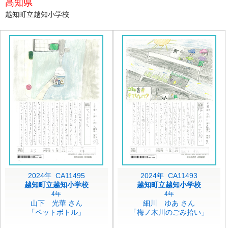
高知県
越知町立越知小学校
2024年 CA11495
2024年 CA11493
越知町立越知小学校
越知町立越知小学校
4年
4年
山下 光華 さん
細川 ゆあ さん
「ペットボトル」
「梅ノ木川のごみ拾い」