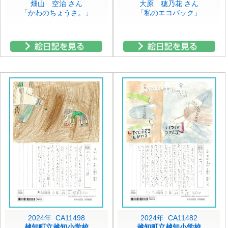
畑山 空治 さん
大原 穂乃花 さん
「かわのちょうさ。」
「私のエコバック」
2024年 CA11498
2024年 CA11482
越知町立越知小学校
越知町立越知小学校