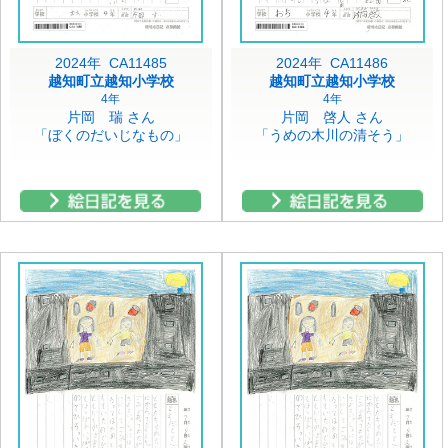
2024年 CA11485
2024年 CA11486
越知町立越知小学校
越知町立越知小学校
4年
4年
片岡 瑞 さん
片岡 啓人 さん
「ぼくのだいじなもの」
「うめの木川の清そう」