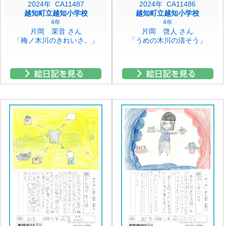
2024年 CA11487
2024年 CA11486
越知町立越知小学校
越知町立越知小学校
4年
4年
片岡 茉音 さん
片岡 啓人 さん
「梅ノ木川のきれいさ。」
「うめの木川の清そう」