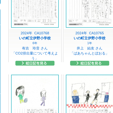
2024年 CA10768
2024年 CA10765
いの町立伊野小学校
いの町立伊野小学校
6年
1年
有吉 玲音 さん
井上 結友 さん
「CO2排出量について考えよ
「ばあちゃんとぼおる」
う」