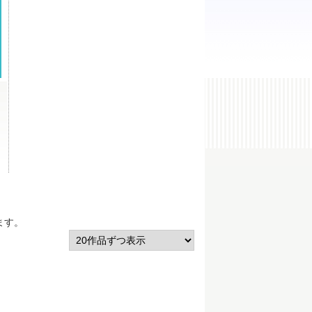
ます。
）