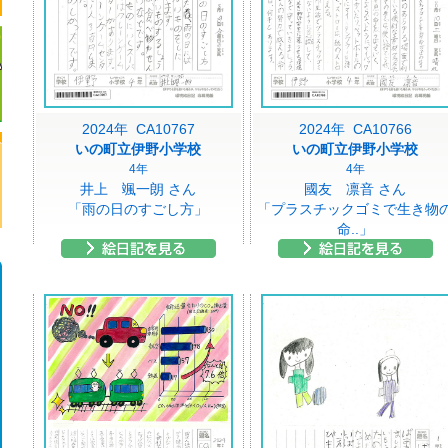
2024年 CA10767
2024年 CA10766
いの町立伊野小学校
いの町立伊野小学校
4年
4年
井上 颯一朗 さん
國友 凛音 さん
「雨の日のすごし方」
「プラスチックゴミで生き物
命..」