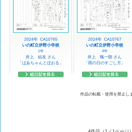
2024年 CA10765
2024年 CA10767
いの町立伊野小学校
いの町立伊野小学校
1年
4年
井上 結友 さん
井上 颯一朗 さん
「ばあちゃんとぼおる」
「雨の日のすごし方」
作品の転載・使用を禁止し
4作品（1／1ページ