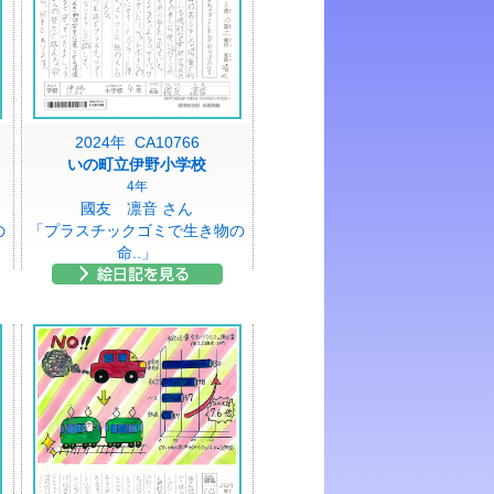
2024年 CA10766
いの町立伊野小学校
4年
國友 凛音 さん
の
「プラスチックゴミで生き物の
命..」