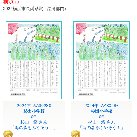
横浜市
2024横浜市長奨励賞（港湾部門）
2024年 AA30286
2024年 AA30286
杉田小学校
杉田小学校
3年
3年
杉山 悠 さん
杉山 悠 さん
「海の森をふやそう！」
「海の森をふやそう！」