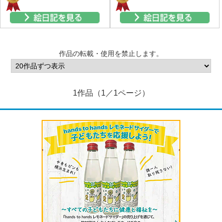
作品の転載・使用を禁止します。
1作品（1／1ページ）