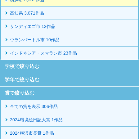
高知県 3,071作品
サンディエゴ市 12作品
ウランバートル市 10作品
インドネシア・スマラン市 23作品
学校で絞り込む
学年で絞り込む
賞で絞り込む
全ての賞を表示 306作品
2024環境絵日記大賞 1作品
2024横浜市長賞 1作品