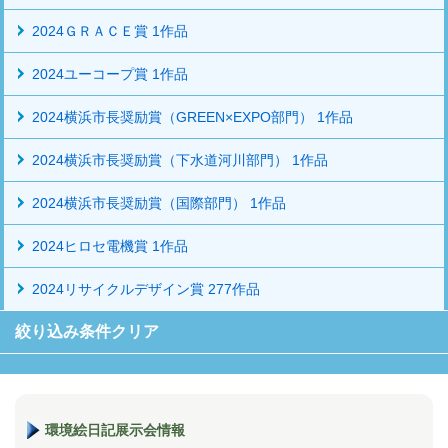
2024ＧＲＡＣＥ賞 1作品
2024ユーコープ賞 1作品
2024横浜市長奨励賞（GREEN×EXPO部門） 1作品
2024横浜市長奨励賞（下水道河川部門） 1作品
2024横浜市長奨励賞（国際部門） 1作品
2024ヒロセ電機賞 1作品
2024リサイクルデザイン賞 277作品
絞り込み条件クリア
環境絵日記展示会情報