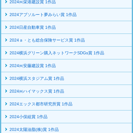
2024㈱栄港建設賞 1作品
2024アブソルート夢みらい賞 1作品
2024日産自動車賞 1作品
2024ａ・とも総合保険サービス賞 1作品
2024横浜グリーン購入ネットワークSDGs賞 1作品
2024㈱安藤建設賞 1作品
2024横浜スタジアム賞 1作品
2024㈱ハイマックス賞 1作品
2024エックス都市研究所賞 1作品
2024小俣組賞 1作品
2024太陽油脂(株)賞 1作品