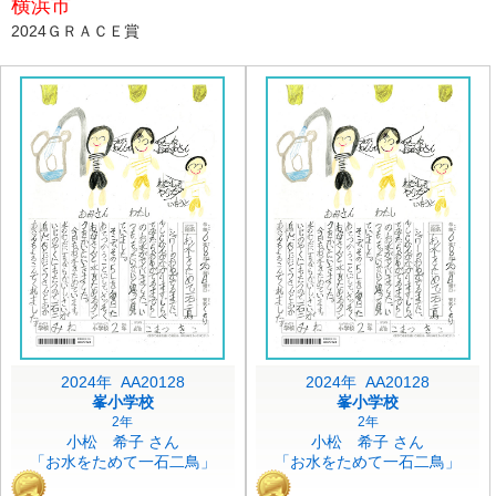
横浜市
2024ＧＲＡＣＥ賞
2024年 AA20128
2024年 AA20128
峯小学校
峯小学校
2年
2年
小松 希子 さん
小松 希子 さん
「お水をためて一石二鳥」
「お水をためて一石二鳥」