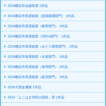
2024横浜市会議長賞 1作品
2024横浜市長奨励賞（資源循環部門） 1作品
2024横浜市長奨励賞（教育部門） 1作品
2024横浜市長奨励賞（SDGs部門） 1作品
2024横浜市長奨励賞（みどり環境部門） 1作品
2024横浜市長奨励賞（水道部門） 1作品
2024横浜市長奨励賞（港湾部門） 1作品
2024横浜市長奨励賞（経済部門） 1作品
2024大西金属賞 1作品
2024『よこはま市民の回収』賞 1作品