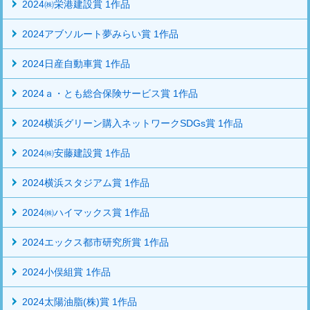
2024㈱栄港建設賞 1作品
2024アブソルート夢みらい賞 1作品
2024日産自動車賞 1作品
2024ａ・とも総合保険サービス賞 1作品
2024横浜グリーン購入ネットワークSDGs賞 1作品
2024㈱安藤建設賞 1作品
2024横浜スタジアム賞 1作品
2024㈱ハイマックス賞 1作品
2024エックス都市研究所賞 1作品
2024小俣組賞 1作品
2024太陽油脂(株)賞 1作品