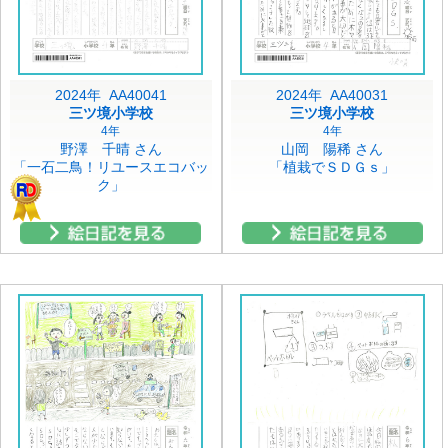
2024年 AA40041
2024年 AA40031
三ツ境小学校
三ツ境小学校
4年
4年
野澤 千晴 さん
山岡 陽稀 さん
「一石二鳥！リユースエコバッ
「植栽でＳＤＧｓ」
ク」