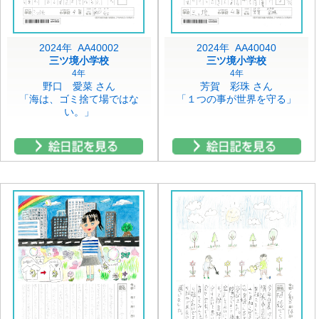
2024年 AA40002
2024年 AA40040
三ツ境小学校
三ツ境小学校
4年
4年
野口 愛菜 さん
芳賀 彩珠 さん
「海は、ゴミ捨て場ではな
「１つの事が世界を守る」
い。」