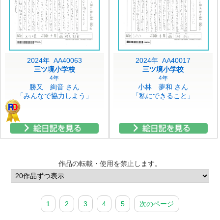
2024年 AA40063
2024年 AA40017
三ツ境小学校
三ツ境小学校
4年
4年
勝又 絢音 さん
小林 夢和 さん
「みんなで協力しよう」
「私にできること」
作品の転載・使用を禁止します。
1
2
3
4
5
次のページ