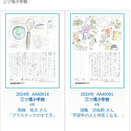
三ツ境小学校
2024年 AA40014
2024年 AA40081
三ツ境小学校
三ツ境小学校
4年
4年
髙橋 祐大 さん
池亀 沙由莉 さん
「プラスチックのすて方」
「宇宙中の人と仲良くなる。」