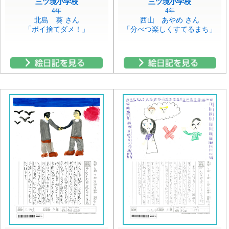
三ツ境小学校
三ツ境小学校
4年
4年
北島 葵 さん
西山 あやめ さん
「ポイ捨てダメ！」
「分べつ楽しくすてるまち」