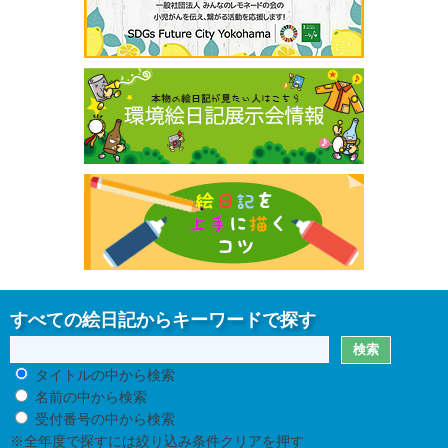
すべての絵日記からキーワードで探す
タイトルの中から検索
名前の中から検索
受付番号の中から検索
※全年度で探すには絞り込み条件クリアを押す