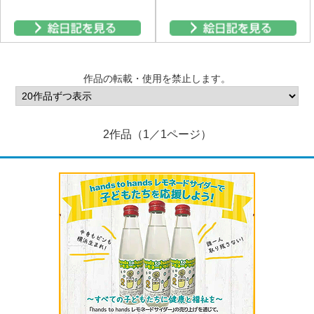
作品の転載・使用を禁止します。
2作品（1／1ページ）