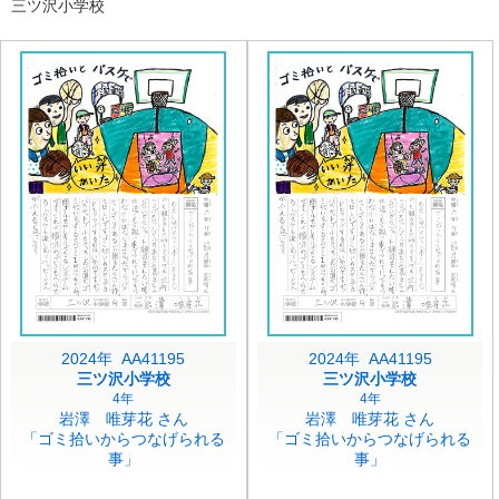
三ツ沢小学校
2024年 AA41195
2024年 AA41195
三ツ沢小学校
三ツ沢小学校
4年
4年
岩澤 唯芽花 さん
岩澤 唯芽花 さん
「ゴミ拾いからつなげられる
「ゴミ拾いからつなげられる
事」
事」