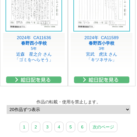
2024年 CA11636
2024年 CA11589
春野西小学校
春野西小学校
5年
3年
近森 星之介 さん
宮武 虎汰 さん
「ゴミをへらそう」
「キツネサル」
作品の転載・使用を禁止します。
1
2
3
4
5
6
次のページ