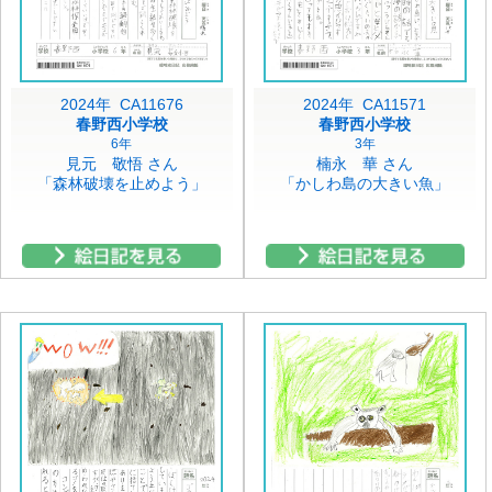
2024年 CA11676
2024年 CA11571
春野西小学校
春野西小学校
6年
3年
見元 敬悟 さん
楠永 華 さん
「森林破壊を止めよう」
「かしわ島の大きい魚」