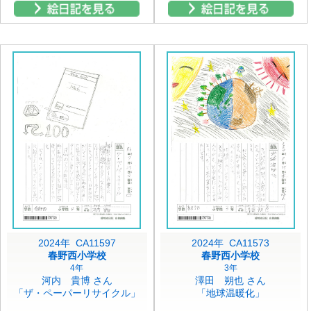
2024年 CA11597
2024年 CA11573
春野西小学校
春野西小学校
4年
3年
河内 貴博 さん
澤田 朔也 さん
「ザ・ペーパーリサイクル」
「地球温暖化」