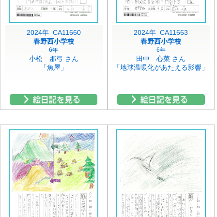
2024年 CA11660
2024年 CA11663
春野西小学校
春野西小学校
6年
6年
小松 那弓 さん
田中 心菜 さん
「魚屋」
「地球温暖化があたえる影響」