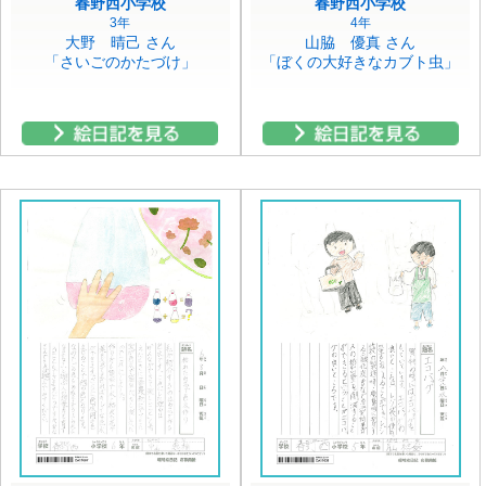
春野西小学校
春野西小学校
3年
4年
大野 晴己 さん
山脇 優真 さん
「さいごのかたづけ」
「ぼくの大好きなカブト虫」