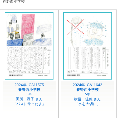
春野西小学校
2024年 CA11575
2024年 CA11642
春野西小学校
春野西小学校
3年
5年
田所 湖子 さん
横畠 佳穂 さん
「バスに乗ったよ」
「水を大切に」