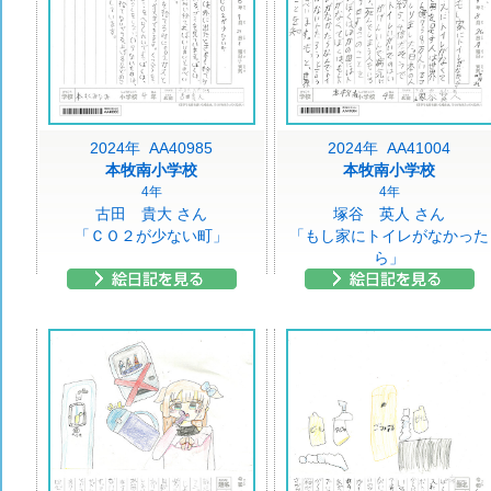
2024年 AA40985
2024年 AA41004
本牧南小学校
本牧南小学校
4年
4年
古田 貴大 さん
塚谷 英人 さん
「ＣＯ２が少ない町」
「もし家にトイレがなかった
ら」