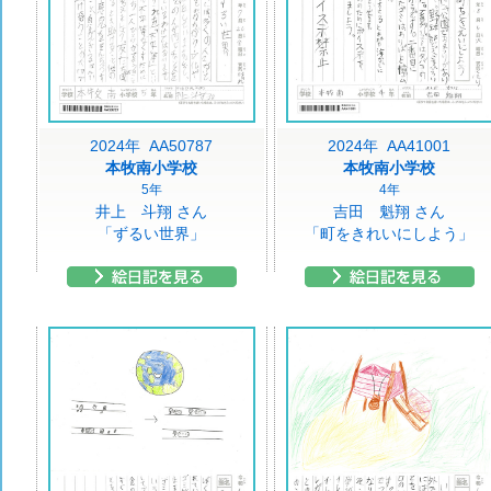
2024年 AA50787
2024年 AA41001
本牧南小学校
本牧南小学校
5年
4年
井上 斗翔 さん
吉田 魁翔 さん
「ずるい世界」
「町をきれいにしよう」