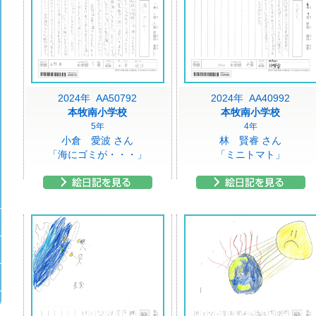
2024年 AA50792
2024年 AA40992
本牧南小学校
本牧南小学校
5年
4年
小倉 愛波 さん
林 賢睿 さん
「海にゴミが・・・」
「ミニトマト」