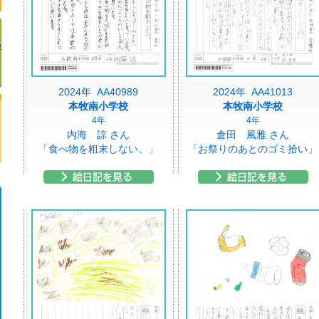
2024年 AA40989
2024年 AA41013
本牧南小学校
本牧南小学校
4年
4年
内海 諒 さん
倉田 風雅 さん
「食べ物を粗末しない。」
「お祭りのあとのゴミ拾い」