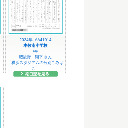
2024年 AA41014
本牧南小学校
4年
肥後野 翔平 さん
「横浜スタジアムの分別ごみば
こ」