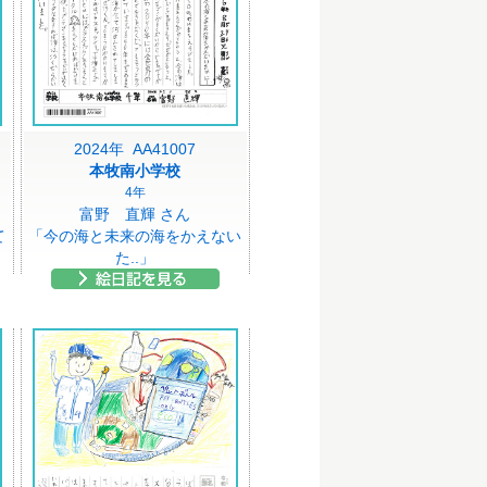
2024年 AA41007
本牧南小学校
4年
富野 直輝 さん
て
「今の海と未来の海をかえない
た..」