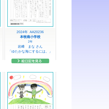
2024年 AA20236
本牧南小学校
2年
岩﨑 まな さん
「ゆたかな海にするには。」