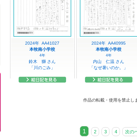
2024年 AA41027
2024年 AA40995
本牧南小学校
本牧南小学校
4年
4年
鈴木 獅 さん
内山 仁温 さん
「川のごみ」
「なぜ暑いのか。」
作品の転載・使用を禁止し
1
2
3
4
次の