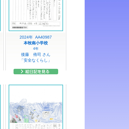
2024年 AA40987
本牧南小学校
4年
後藤 侑司 さん
「安全なくらし」