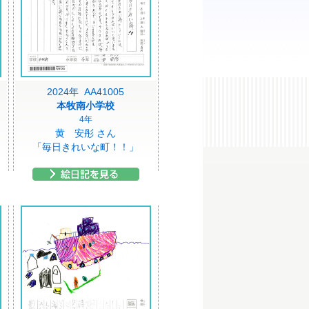
2024年 AA41005
本牧南小学校
4年
黄 安彤 さん
「毎日きれいな町！！」