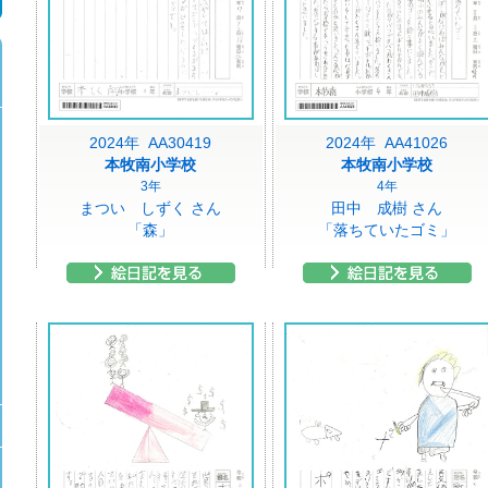
2024年 AA30419
2024年 AA41026
本牧南小学校
本牧南小学校
3年
4年
まつい しずく さん
田中 成樹 さん
「森」
「落ちていたゴミ」