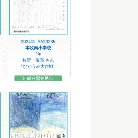
2024年 AA20235
本牧南小学校
2年
牧野 敬亮 さん
「ぴかうみ大作戦」