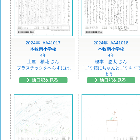
2024年 AA41017
2024年 AA41018
本牧南小学校
本牧南小学校
4年
4年
土屋 柚花 さん
榎本 悠太 さん
「プラスチックをへらすには」
「ゴミ箱にちゃんとゴミをす
よう」