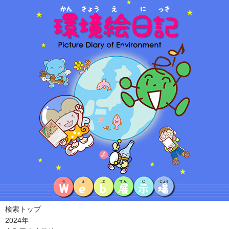
検索トップ
2024年