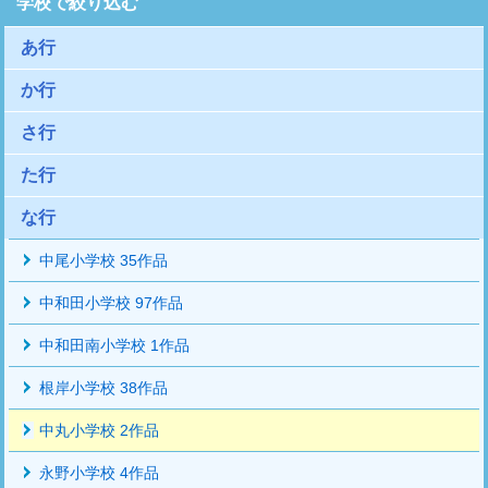
学校で絞り込む
あ行
か行
さ行
た行
な行
中尾小学校 35作品
中和田小学校 97作品
中和田南小学校 1作品
根岸小学校 38作品
中丸小学校 2作品
永野小学校 4作品