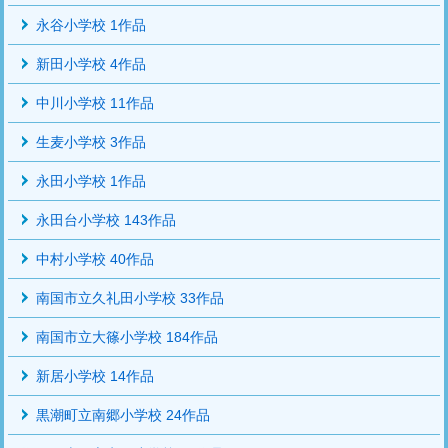
永谷小学校 1作品
新田小学校 4作品
中川小学校 11作品
生麦小学校 3作品
永田小学校 1作品
永田台小学校 143作品
中村小学校 40作品
南国市立久礼田小学校 33作品
南国市立大篠小学校 184作品
新居小学校 14作品
黒潮町立南郷小学校 24作品