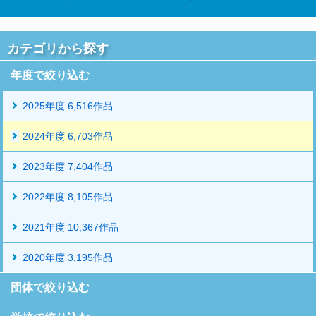
カテゴリから探す
年度で絞り込む
2025年度 6,516作品
2024年度 6,703作品
2023年度 7,404作品
2022年度 8,105作品
2021年度 10,367作品
2020年度 3,195作品
団体で絞り込む