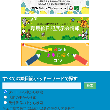
すべての絵日記からキーワードで探す
タイトルの中から検索
名前の中から検索
受付番号の中から検索
※全年度で探すには絞り込み条件クリアを押す