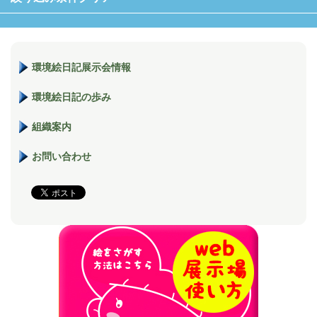
環境絵日記展示会情報
環境絵日記の歩み
組織案内
お問い合わせ