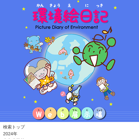
検索トップ
2024年